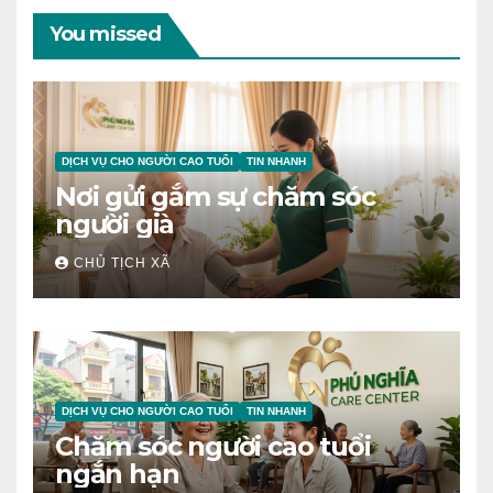
You missed
DỊCH VỤ CHO NGƯỜI CAO TUỔI
TIN NHANH
Nơi gửi gắm sự chăm sóc
người già
CHỦ TỊCH XÃ
DỊCH VỤ CHO NGƯỜI CAO TUỔI
TIN NHANH
Chăm sóc người cao tuổi
ngắn hạn