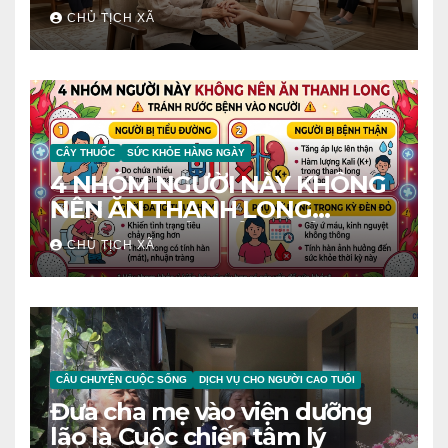
CHỦ TỊCH XÃ
CÂY THUỐC
SỨC KHỎE HÀNG NGÀY
4 NHÓM NGƯỜI NÀY KHÔNG
NÊN ĂN THANH LONG
TRÁNH RƯỚC BỆNH VÀO
CHỦ TỊCH XÃ
NGƯỜI
CÂU CHUYỆN CUỘC SỐNG
DỊCH VỤ CHO NGƯỜI CAO TUỔI
Đưa cha mẹ vào viện dưỡng
lão là Cuộc chiến tâm lý