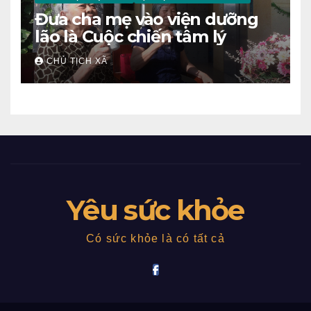
Đưa cha mẹ vào viện dưỡng
lão là Cuộc chiến tâm lý
CHỦ TỊCH XÃ
Yêu sức khỏe
Có sức khỏe là có tất cả