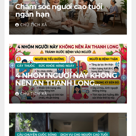
Chăm sóc người cao tuổi
ngắn hạn
CHỦ TỊCH XÃ
CÂY THUỐC
SỨC KHỎE HÀNG NGÀY
4 NHÓM NGƯỜI NÀY KHÔNG
NÊN ĂN THANH LONG
TRÁNH RƯỚC BỆNH VÀO
CHỦ TỊCH XÃ
NGƯỜI
CÂU CHUYỆN CUỘC SỐNG
DỊCH VỤ CHO NGƯỜI CAO TUỔI