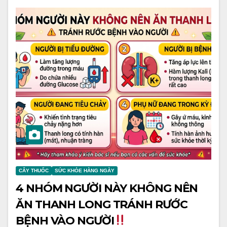
CÂY THUỐC
SỨC KHỎE HÀNG NGÀY
4 NHÓM NGƯỜI NÀY KHÔNG NÊN
ĂN THANH LONG TRÁNH RƯỚC
BỆNH VÀO NGƯỜI