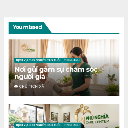
You missed
DỊCH VỤ CHO NGƯỜI CAO TUỔI
TIN NHANH
Nơi gửi gắm sự chăm sóc
người già
CHỦ TỊCH XÃ
DỊCH VỤ CHO NGƯỜI CAO TUỔI
TIN NHANH