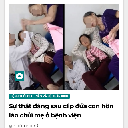
BỆNH TUỔI GIÀ
NÃO VÀ HỆ THẦN KINH
Sự thật đằng sau clip đứa con hỗn
láo chửi mẹ ở bệnh viện
CHỦ TỊCH XÃ