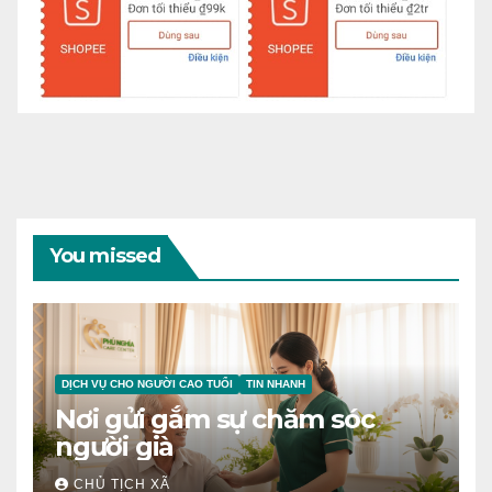
You missed
DỊCH VỤ CHO NGƯỜI CAO TUỔI
TIN NHANH
Nơi gửi gắm sự chăm sóc
người già
CHỦ TỊCH XÃ