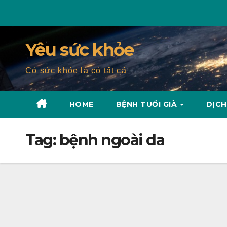
Skip
to
content
Yêu sức khỏe
Có sức khỏe là có tất cả
HOME
BỆNH TUỔI GIÀ
DỊCH
Tag:
bệnh ngoài da