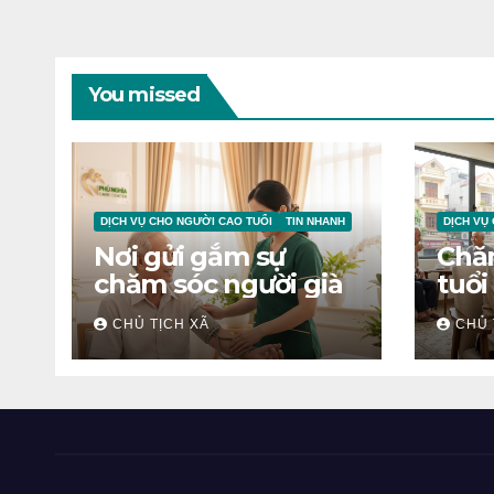
You missed
DỊCH VỤ CHO NGƯỜI CAO TUỔI
TIN NHANH
DỊCH VỤ
Nơi gửi gắm sự
Chă
chăm sóc người già
tuổi
CHỦ TỊCH XÃ
CHỦ 