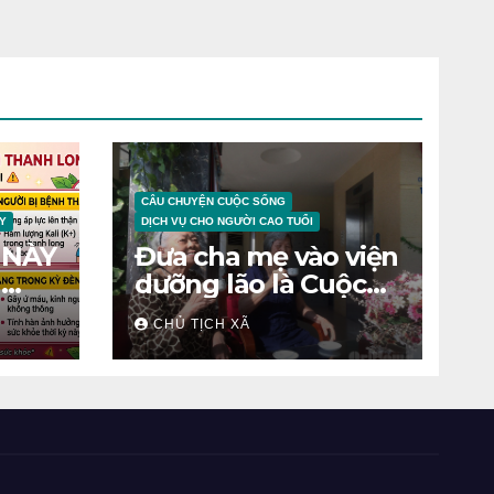
CÂU CHUYỆN CUỘC SỐNG
Y
DỊCH VỤ CHO NGƯỜI CAO TUỔI
 NÀY
Đưa cha mẹ vào viện
N
dưỡng lão là Cuộc
chiến tâm lý
CHỦ TỊCH XÃ
ỆNH