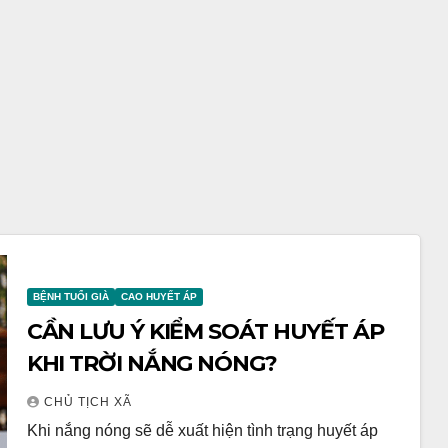
BỆNH TUỔI GIÀ
CAO HUYẾT ÁP
CẦN LƯU Ý KIỂM SOÁT HUYẾT ÁP
KHI TRỜI NẮNG NÓNG?
CHỦ TỊCH XÃ
Khi nắng nóng sẽ dễ xuất hiện tình trạng huyết áp