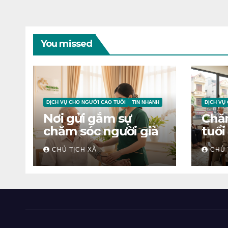
You missed
DỊCH VỤ CHO NGƯỜI CAO TUỔI
TIN NHANH
DỊCH VỤ
Nơi gửi gắm sự
Chă
chăm sóc người già
tuổi
CHỦ TỊCH XÃ
CHỦ 