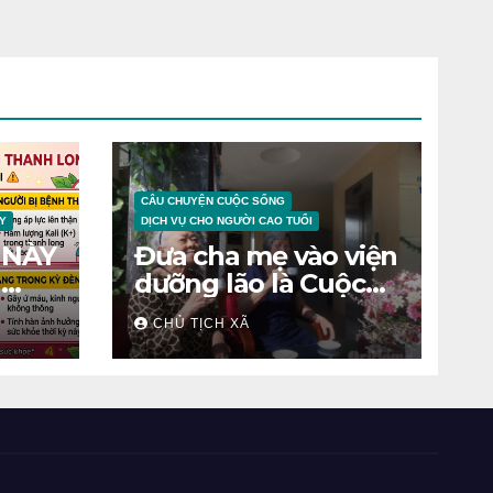
CÂU CHUYỆN CUỘC SỐNG
Y
DỊCH VỤ CHO NGƯỜI CAO TUỔI
 NÀY
Đưa cha mẹ vào viện
N
dưỡng lão là Cuộc
chiến tâm lý
CHỦ TỊCH XÃ
ỆNH