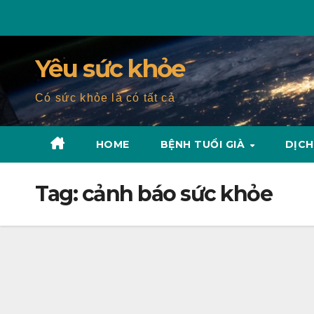
Skip
to
content
Yêu sức khỏe
Có sức khỏe là có tất cả
HOME
BỆNH TUỔI GIÀ
DỊCH
Tag:
cảnh báo sức khỏe