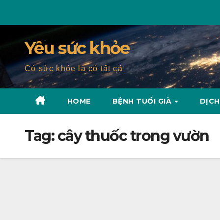
Skip
to
content
Yêu sức khỏe
Có sức khỏe là có tất cả
HOME
BỆNH TUỔI GIÀ
DỊCH
Tag:
cây thuốc trong vườn