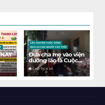
CÂU CHUYỆN CUỘC SỐNG
Y
DỊCH VỤ CHO NGƯỜI CAO TUỔI
 NÀY
Đưa cha mẹ vào viện
N
dưỡng lão là Cuộc
chiến tâm lý
CHỦ TỊCH XÃ
ỆNH