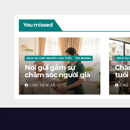
You missed
DỊCH VỤ CHO NGƯỜI CAO TUỔI
TIN NHANH
DỊCH VỤ
Nơi gửi gắm sự
Chă
chăm sóc người già
tuổi
CHỦ TỊCH XÃ
CHỦ 