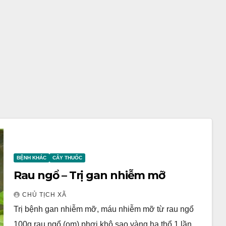
BỆNH KHÁC
CÂY THUỐC
Rau ngổ – Trị gan nhiễm mỡ
CHỦ TỊCH XÃ
Trị bệnh gan nhiễm mỡ, máu nhiễm mỡ từ rau ngổ
100g rau ngổ (om) phơi khô sao vàng hạ thổ 1 lần