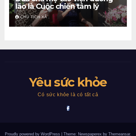
lão là Cuộc chiến tâm lý
CHỦ TỊCH XÃ
Yêu sức khỏe
Có sức khỏe là có tất cả
Proudly powered by WordPress
|
Theme: Newspaperex by
Themeansar
.