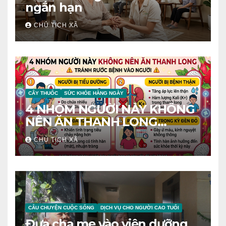
ngắn hạn
CHỦ TỊCH XÃ
CÂY THUỐC
SỨC KHỎE HÀNG NGÀY
4 NHÓM NGƯỜI NÀY KHÔNG
NÊN ĂN THANH LONG
TRÁNH RƯỚC BỆNH VÀO
CHỦ TỊCH XÃ
NGƯỜI
CÂU CHUYỆN CUỘC SỐNG
DỊCH VỤ CHO NGƯỜI CAO TUỔI
Đưa cha mẹ vào viện dưỡng