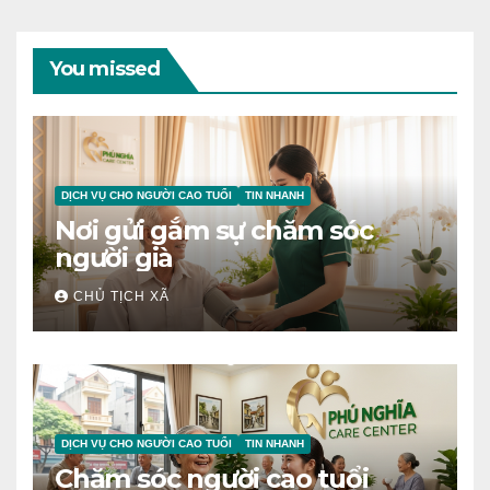
You missed
DỊCH VỤ CHO NGƯỜI CAO TUỔI
TIN NHANH
Nơi gửi gắm sự chăm sóc
người già
CHỦ TỊCH XÃ
DỊCH VỤ CHO NGƯỜI CAO TUỔI
TIN NHANH
Chăm sóc người cao tuổi