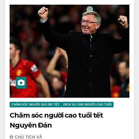
CHĂM SÓC NGƯỜI GIÀ DỊP TẾT
DỊCH VỤ CHO NGƯỜI CAO TUỔI
Chăm sóc người cao tuổi tết
Nguyên Đán
CHỦ TỊCH XÃ