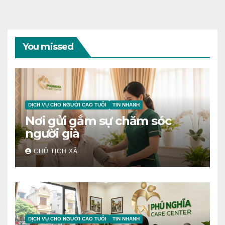
You missed
DỊCH VỤ CHO NGƯỜI CAO TUỔI
TIN NHANH
Nơi gửi gắm sự chăm sóc
người già
CHỦ TỊCH XÃ
DỊCH VỤ CHO NGƯỜI CAO TUỔI
TIN NHANH