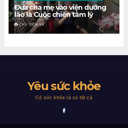
Đưa cha mẹ vào viện dưỡng
lão là Cuộc chiến tâm lý
CHỦ TỊCH XÃ
Yêu sức khỏe
Có sức khỏe là có tất cả