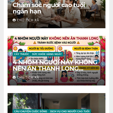
Chăm sóc người cao tuổi
ngắn hạn
CHỦ TỊCH XÃ
CÂY THUỐC
SỨC KHỎE HÀNG NGÀY
4 NHÓM NGƯỜI NÀY KHÔNG
NÊN ĂN THANH LONG
TRÁNH RƯỚC BỆNH VÀO
CHỦ TỊCH XÃ
NGƯỜI
CÂU CHUYỆN CUỘC SỐNG
DỊCH VỤ CHO NGƯỜI CAO TUỔI