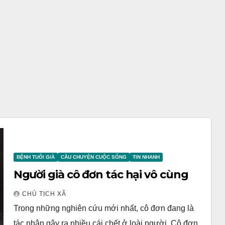
BỆNH TUỔI GIÀ
CÂU CHUYỆN CUỘC SỐNG
TIN NHANH
Người già cô đơn tác hại vô cùng
CHỦ TỊCH XÃ
Trong những nghiên cứu mới nhất, cô đơn đang là
tác nhân gây ra nhiều cái chết ở loài người. Cô đơn