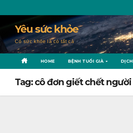
Skip
to
content
Yêu sức khỏe
Có sức khỏe là có tất cả
HOME
BỆNH TUỔI GIÀ
DỊCH
Tag:
cô đơn giết chết người