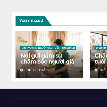
You missed
DỊCH VỤ CHO NGƯỜI CAO TUỔI
TIN NHANH
DỊCH VỤ
Nơi gửi gắm sự
Chă
chăm sóc người già
tuổi
CHỦ TỊCH XÃ
CHỦ 