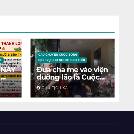
CÂU CHUYỆN CUỘC SỐNG
Y
DỊCH VỤ CHO NGƯỜI CAO TUỔI
 NÀY
Đưa cha mẹ vào viện
N
dưỡng lão là Cuộc
chiến tâm lý
CHỦ TỊCH XÃ
ỆNH