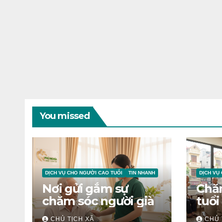
You missed
DỊCH VỤ CHO NGƯỜI CAO TUỔI
TIN NHANH
DỊCH VỤ
Nơi gửi gắm sự
Chă
chăm sóc người già
tuổi
CHỦ TỊCH XÃ
CHỦ 