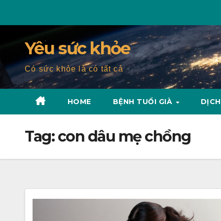
Skip
to
content
Yêu sức khỏe
Có sức khỏe là có tất cả
HOME
BỆNH TUỔI GIÀ
DỊCH
Tag:
con dâu mẹ chồng