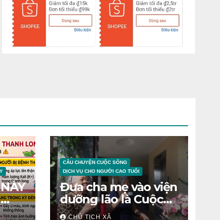
CÂU CHUYỆN CUỘC SỐNG
Y
DỊCH VỤ CHO NGƯỜI CAO TUỔI
 NÀY
Đưa cha mẹ vào viện
N
dưỡng lão là Cuộc
chiến tâm lý
CHỦ TỊCH XÃ