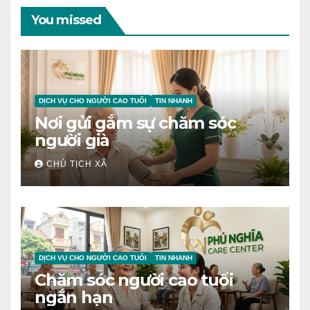
You missed
DỊCH VỤ CHO NGƯỜI CAO TUỔI
TIN NHANH
Nơi gửi gắm sự chăm sóc
người già
CHỦ TỊCH XÃ
DỊCH VỤ CHO NGƯỜI CAO TUỔI
TIN NHANH
Chăm sóc người cao tuổi
ngắn hạn