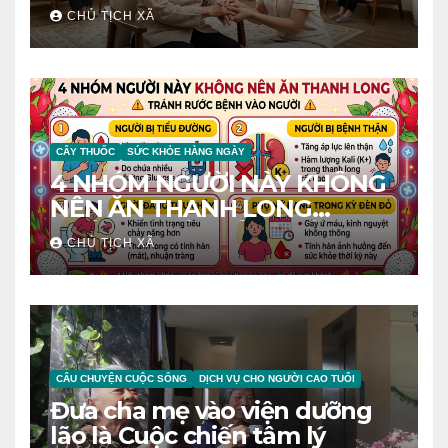
CHỦ TỊCH XÃ
CÂY THUỐC
SỨC KHỎE HÀNG NGÀY
4 NHÓM NGƯỜI NÀY KHÔNG
NÊN ĂN THANH LONG
TRÁNH RƯỚC BỆNH VÀO
CHỦ TỊCH XÃ
NGƯỜI
CÂU CHUYỆN CUỘC SỐNG
DỊCH VỤ CHO NGƯỜI CAO TUỔI
Đưa cha mẹ vào viện dưỡng
lão là Cuộc chiến tâm lý