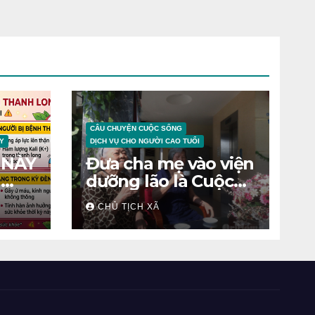
CÂU CHUYỆN CUỘC SỐNG
Y
DỊCH VỤ CHO NGƯỜI CAO TUỔI
 NÀY
Đưa cha mẹ vào viện
N
dưỡng lão là Cuộc
chiến tâm lý
CHỦ TỊCH XÃ
ỆNH