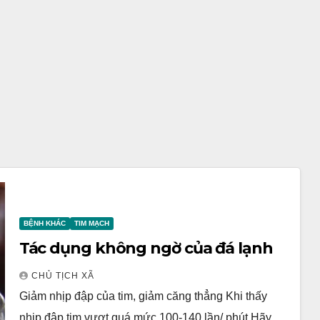
BỆNH KHÁC
TIM MẠCH
Tác dụng không ngờ của đá lạnh
CHỦ TỊCH XÃ
Giảm nhịp đập của tim, giảm căng thẳng Khi thấy
nhịp đập tim vượt quá mức 100-140 lần/ phút Hãy