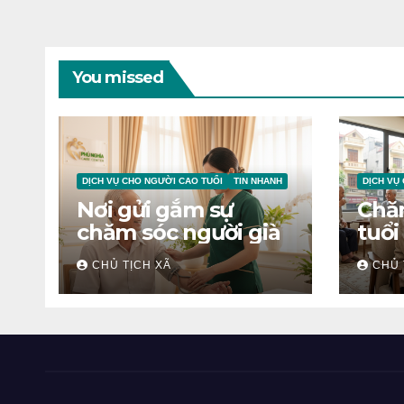
You missed
DỊCH VỤ CHO NGƯỜI CAO TUỔI
TIN NHANH
DỊCH VỤ
Nơi gửi gắm sự
Chă
chăm sóc người già
tuổi
CHỦ TỊCH XÃ
CHỦ 