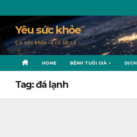
Skip
to
content
Yêu sức khỏe
Có sức khỏe là có tất cả
HOME
BỆNH TUỔI GIÀ
DỊCH
Tag:
đá lạnh