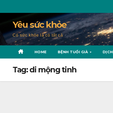
Skip
to
content
Yêu sức khỏe
Có sức khỏe là có tất cả
HOME
BỆNH TUỔI GIÀ
DỊCH
Tag:
di mộng tinh