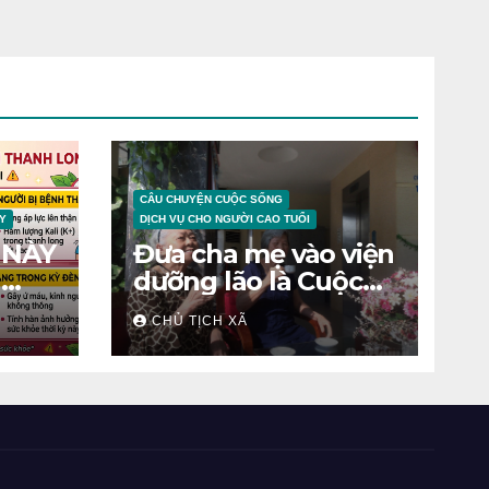
CÂU CHUYỆN CUỘC SỐNG
Y
DỊCH VỤ CHO NGƯỜI CAO TUỔI
 NÀY
Đưa cha mẹ vào viện
N
dưỡng lão là Cuộc
chiến tâm lý
CHỦ TỊCH XÃ
ỆNH