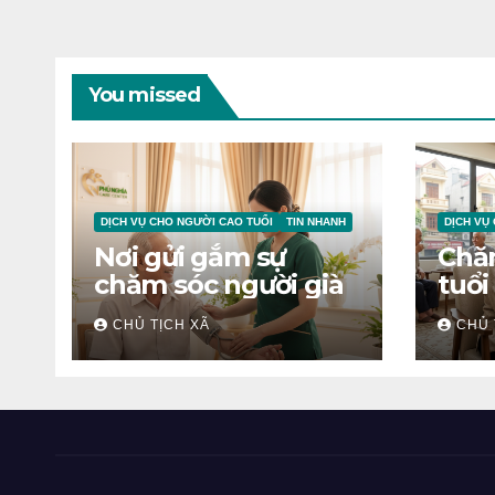
You missed
DỊCH VỤ CHO NGƯỜI CAO TUỔI
TIN NHANH
DỊCH VỤ
Nơi gửi gắm sự
Chă
chăm sóc người già
tuổi
CHỦ TỊCH XÃ
CHỦ 