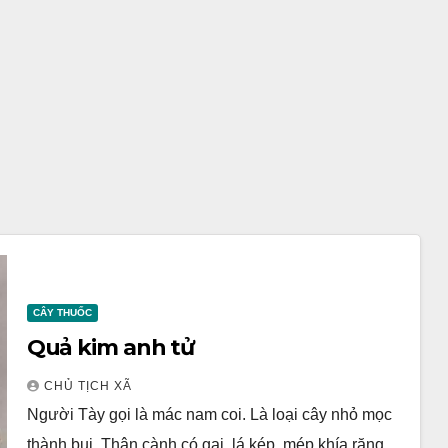
CÂY THUỐC
Quả kim anh tử
CHỦ TỊCH XÃ
Người Tày gọi là mác nam coi. Là loại cây nhỏ mọc
thành bụi. Thân cành có gai, lá kép, mép khía răng