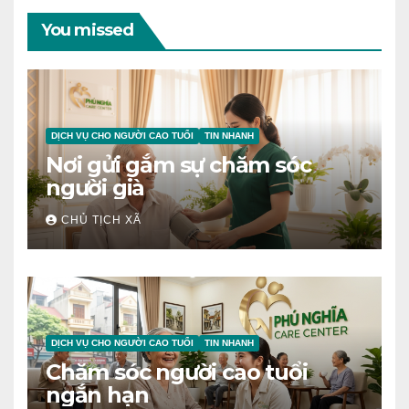
You missed
DỊCH VỤ CHO NGƯỜI CAO TUỔI
TIN NHANH
Nơi gửi gắm sự chăm sóc
người già
CHỦ TỊCH XÃ
DỊCH VỤ CHO NGƯỜI CAO TUỔI
TIN NHANH
Chăm sóc người cao tuổi
ngắn hạn