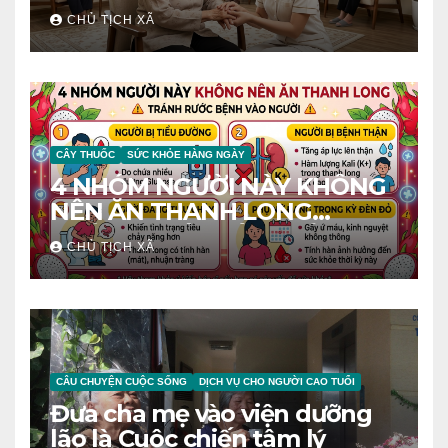
CHỦ TỊCH XÃ
CÂY THUỐC
SỨC KHỎE HÀNG NGÀY
4 NHÓM NGƯỜI NÀY KHÔNG
NÊN ĂN THANH LONG
TRÁNH RƯỚC BỆNH VÀO
CHỦ TỊCH XÃ
NGƯỜI
CÂU CHUYỆN CUỘC SỐNG
DỊCH VỤ CHO NGƯỜI CAO TUỔI
Đưa cha mẹ vào viện dưỡng
lão là Cuộc chiến tâm lý