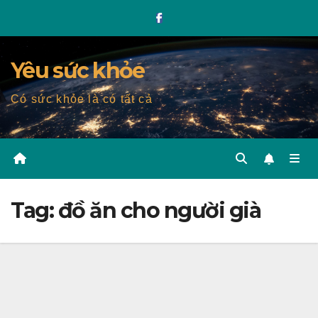
Skip
to
content
Yêu sức khỏe
Có sức khỏe là có tất cả
Tag:
đồ ăn cho người già