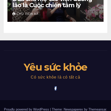
lão là Cuộc chiến tâm lý
CHỦ TỊCH XÃ
Yêu sức khỏe
Có sức khỏe là có tất cả
Proudly powered by WordPress
|
Theme: Newspaperex by
Themeansar
.