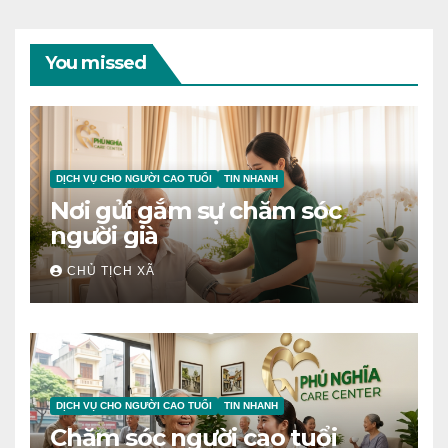
You missed
DỊCH VỤ CHO NGƯỜI CAO TUỔI
TIN NHANH
Nơi gửi gắm sự chăm sóc
người già
CHỦ TỊCH XÃ
DỊCH VỤ CHO NGƯỜI CAO TUỔI
TIN NHANH
Chăm sóc người cao tuổi