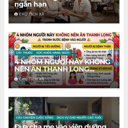
ngắn hạn
CHỦ TỊCH XÃ
CÂY THUỐC
SỨC KHỎE HÀNG NGÀY
4 NHÓM NGƯỜI NÀY KHÔNG
NÊN ĂN THANH LONG
TRÁNH RƯỚC BỆNH VÀO
CHỦ TỊCH XÃ
NGƯỜI
CÂU CHUYỆN CUỘC SỐNG
DỊCH VỤ CHO NGƯỜI CAO TUỔI
Đưa cha mẹ vào viện dưỡng