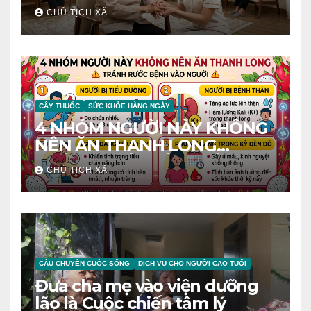
CHỦ TỊCH XÃ
CÂY THUỐC
SỨC KHỎE HÀNG NGÀY
4 NHÓM NGƯỜI NÀY KHÔNG
NÊN ĂN THANH LONG
TRÁNH RƯỚC BỆNH VÀO
CHỦ TỊCH XÃ
NGƯỜI‼️
CÂU CHUYỆN CUỘC SỐNG
DỊCH VỤ CHO NGƯỜI CAO TUỔI
Đưa cha mẹ vào viện dưỡng
lão là Cuộc chiến tâm lý