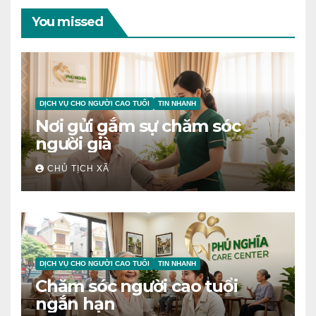
You missed
DỊCH VỤ CHO NGƯỜI CAO TUỔI
TIN NHANH
Nơi gửi gắm sự chăm sóc
người già
CHỦ TỊCH XÃ
DỊCH VỤ CHO NGƯỜI CAO TUỔI
TIN NHANH
Chăm sóc người cao tuổi
ngắn hạn