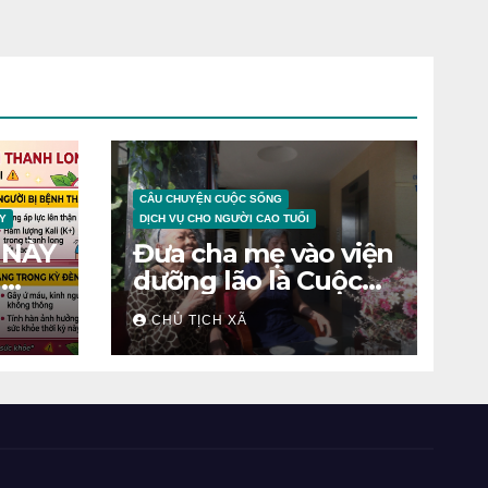
CÂU CHUYỆN CUỘC SỐNG
Y
DỊCH VỤ CHO NGƯỜI CAO TUỔI
 NÀY
Đưa cha mẹ vào viện
N
dưỡng lão là Cuộc
chiến tâm lý
CHỦ TỊCH XÃ
ỆNH