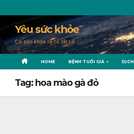
Skip
to
content
Yêu sức khỏe
Có sức khỏe là có tất cả
HOME
BỆNH TUỔI GIÀ
DỊCH
Tag:
hoa mào gà đỏ