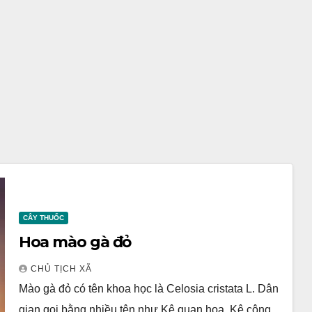
CÂY THUỐC
Hoa mào gà đỏ
CHỦ TỊCH XÃ
Mào gà đỏ có tên khoa học là Celosia cristata L. Dân
gian gọi bằng nhiều tên như Kê quan hoa, Kê công