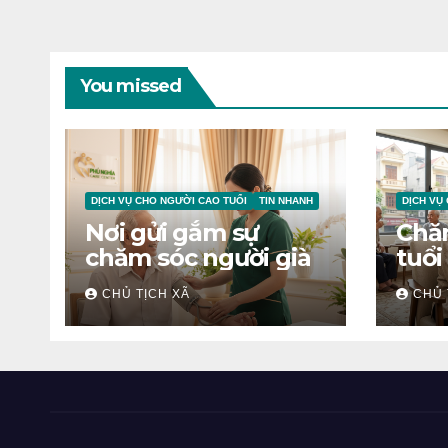
You missed
DỊCH VỤ CHO NGƯỜI CAO TUỔI
TIN NHANH
DỊCH VỤ
Nơi gửi gắm sự
Chă
chăm sóc người già
tuổi
CHỦ TỊCH XÃ
CHỦ 