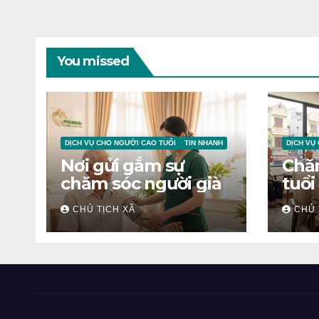
You missed
DỊCH VỤ CHO NGƯỜI CAO TUỔI
TIN NHANH
DỊCH VỤ
Nơi gửi gắm sự
Chă
chăm sóc người già
tuổi
CHỦ TỊCH XÃ
CHỦ 