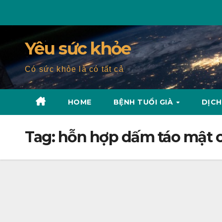
Skip
to
content
Yêu sức khỏe
Có sức khỏe là có tất cả
HOME
BỆNH TUỔI GIÀ
DỊCH
Tag:
hỗn hợp dấm táo mật 