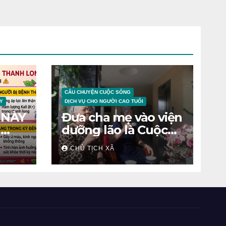
CÂU CHUYỆN CUỘC SỐNG
Y
DỊCH VỤ CHO NGƯỜI CAO TUỔI
 NÀY
Đưa cha mẹ vào viện
N
dưỡng lão là Cuộc
chiến tâm lý
CHỦ TỊCH XÃ
ỆNH