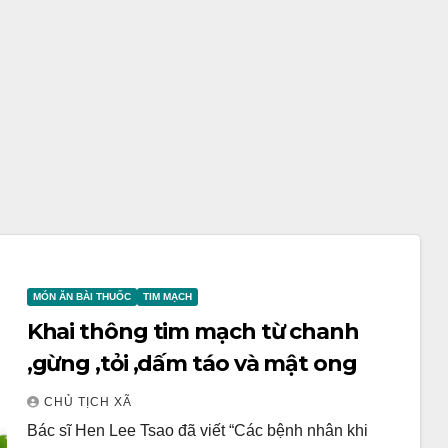
MÓN ĂN BÀI THUỐC
TIM MẠCH
Khai thông tim mạch từ chanh
,gừng ,tỏi ,dấm táo và mật ong
CHỦ TỊCH XÃ
Bác sĩ Hen Lee Tsao đã viết “Các bệnh nhân khi