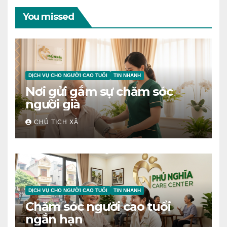
You missed
DỊCH VỤ CHO NGƯỜI CAO TUỔI
TIN NHANH
Nơi gửi gắm sự chăm sóc
người già
CHỦ TỊCH XÃ
DỊCH VỤ CHO NGƯỜI CAO TUỔI
TIN NHANH
Chăm sóc người cao tuổi
ngắn hạn