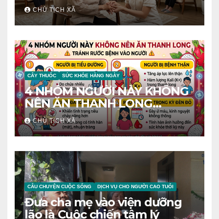
CHỦ TỊCH XÃ
CÂY THUỐC
SỨC KHỎE HÀNG NGÀY
4 NHÓM NGƯỜI NÀY KHÔNG
NÊN ĂN THANH LONG
TRÁNH RƯỚC BỆNH VÀO
CHỦ TỊCH XÃ
NGƯỜI
CÂU CHUYỆN CUỘC SỐNG
DỊCH VỤ CHO NGƯỜI CAO TUỔI
Đưa cha mẹ vào viện dưỡng
lão là Cuộc chiến tâm lý