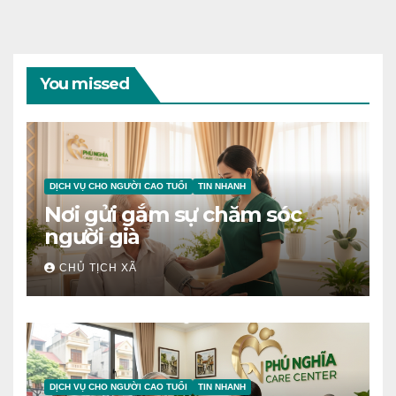
You missed
DỊCH VỤ CHO NGƯỜI CAO TUỔI
TIN NHANH
Nơi gửi gắm sự chăm sóc
người già
CHỦ TỊCH XÃ
DỊCH VỤ CHO NGƯỜI CAO TUỔI
TIN NHANH