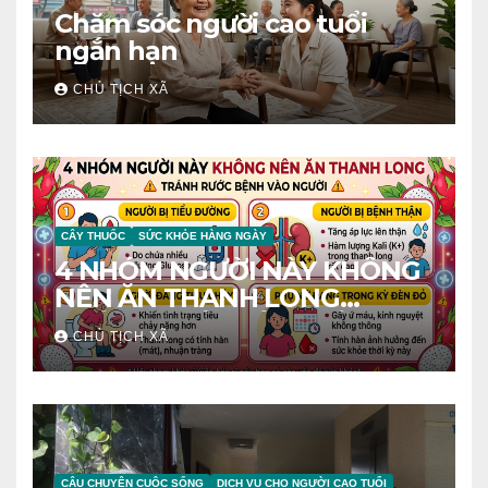
Chăm sóc người cao tuổi
ngắn hạn
CHỦ TỊCH XÃ
CÂY THUỐC
SỨC KHỎE HÀNG NGÀY
4 NHÓM NGƯỜI NÀY KHÔNG
NÊN ĂN THANH LONG
TRÁNH RƯỚC BỆNH VÀO
CHỦ TỊCH XÃ
NGƯỜI
CÂU CHUYỆN CUỘC SỐNG
DỊCH VỤ CHO NGƯỜI CAO TUỔI