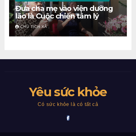
Đưa cha mẹ vào viện dưỡng
lão là Cuộc chiến tâm lý
CHỦ TỊCH XÃ
Yêu sức khỏe
Có sức khỏe là có tất cả