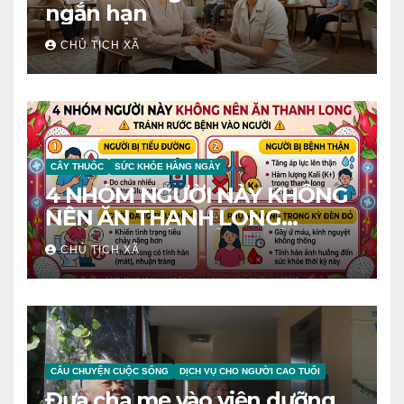
ngắn hạn
CHỦ TỊCH XÃ
CÂY THUỐC
SỨC KHỎE HÀNG NGÀY
4 NHÓM NGƯỜI NÀY KHÔNG
NÊN ĂN THANH LONG
TRÁNH RƯỚC BỆNH VÀO
CHỦ TỊCH XÃ
NGƯỜI
CÂU CHUYỆN CUỘC SỐNG
DỊCH VỤ CHO NGƯỜI CAO TUỔI
Đưa cha mẹ vào viện dưỡng