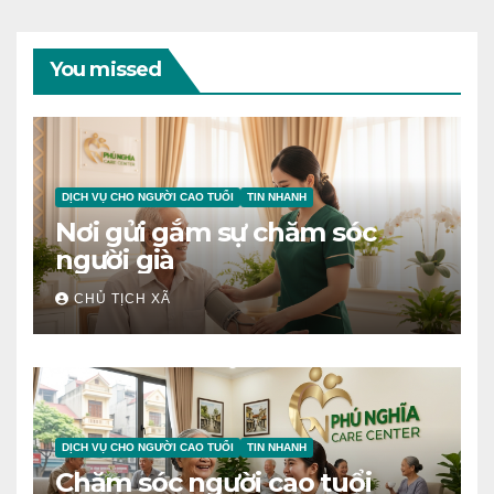
You missed
DỊCH VỤ CHO NGƯỜI CAO TUỔI
TIN NHANH
Nơi gửi gắm sự chăm sóc
người già
CHỦ TỊCH XÃ
DỊCH VỤ CHO NGƯỜI CAO TUỔI
TIN NHANH
Chăm sóc người cao tuổi