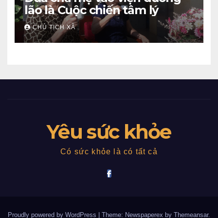
lão là Cuộc chiến tâm lý
CHỦ TỊCH XÃ
Yêu sức khỏe
Có sức khỏe là có tất cả
Proudly powered by WordPress
|
Theme: Newspaperex by
Themeansar
.