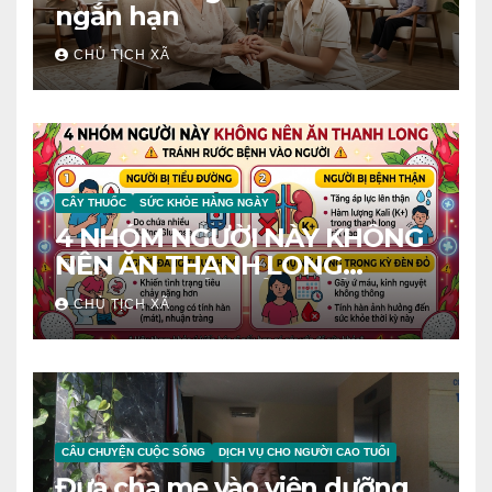
ngắn hạn
CHỦ TỊCH XÃ
CÂY THUỐC
SỨC KHỎE HÀNG NGÀY
4 NHÓM NGƯỜI NÀY KHÔNG
NÊN ĂN THANH LONG
TRÁNH RƯỚC BỆNH VÀO
CHỦ TỊCH XÃ
NGƯỜI
CÂU CHUYỆN CUỘC SỐNG
DỊCH VỤ CHO NGƯỜI CAO TUỔI
Đưa cha mẹ vào viện dưỡng