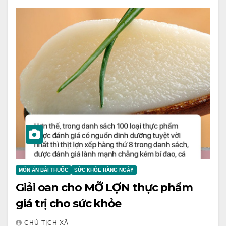
MÓN ĂN BÀI THUỐC
SỨC KHỎE HÀNG NGÀY
Giải oan cho MỠ LỢN thực phẩm
giá trị cho sức khỏe
CHỦ TỊCH XÃ