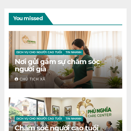
You missed
DỊCH VỤ CHO NGƯỜI CAO TUỔI
TIN NHANH
Nơi gửi gắm sự chăm sóc
người già
CHỦ TỊCH XÃ
DỊCH VỤ CHO NGƯỜI CAO TUỔI
TIN NHANH
Chăm sóc người cao tuổi