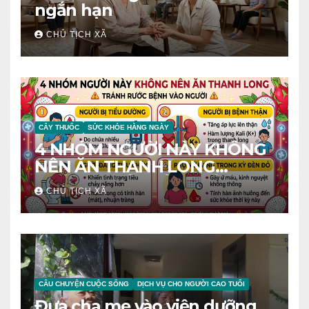
ngắn hạn
CHỦ TỊCH XÃ
CÂY THUỐC
SỨC KHỎE HÀNG NGÀY
4 NHÓM NGƯỜI NÀY KHÔNG
NÊN ĂN THANH LONG
TRÁNH RƯỚC BỆNH VÀO
CHỦ TỊCH XÃ
NGƯỜI
CÂU CHUYỆN CUỘC SỐNG
DỊCH VỤ CHO NGƯỜI CAO TUỔI
Đưa cha mẹ vào viện dưỡng