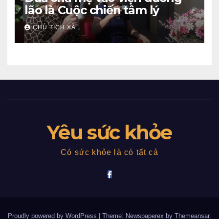
lão là Cuộc chiến tâm lý
CHỦ TỊCH XÃ
Yêu sức khỏe
Có sức khỏe là có tất cả
Proudly powered by WordPress
|
Theme: Newspaperex by
Themeansar
.