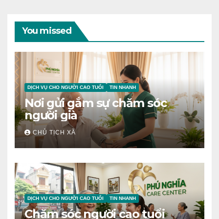
You missed
DỊCH VỤ CHO NGƯỜI CAO TUỔI
TIN NHANH
Nơi gửi gắm sự chăm sóc
người già
CHỦ TỊCH XÃ
DỊCH VỤ CHO NGƯỜI CAO TUỔI
TIN NHANH
Chăm sóc người cao tuổi