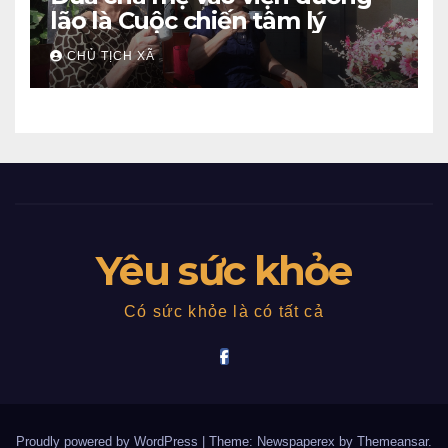
lão là Cuộc chiến tâm lý
CHỦ TỊCH XÃ
Yêu sức khỏe
Có sức khỏe là có tất cả
Proudly powered by WordPress
|
Theme: Newspaperex by
Themeansar
.