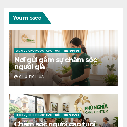
You missed
DỊCH VỤ CHO NGƯỜI CAO TUỔI
TIN NHANH
Nơi gửi gắm sự chăm sóc
người già
CHỦ TỊCH XÃ
DỊCH VỤ CHO NGƯỜI CAO TUỔI
TIN NHANH
Chăm sóc người cao tuổi