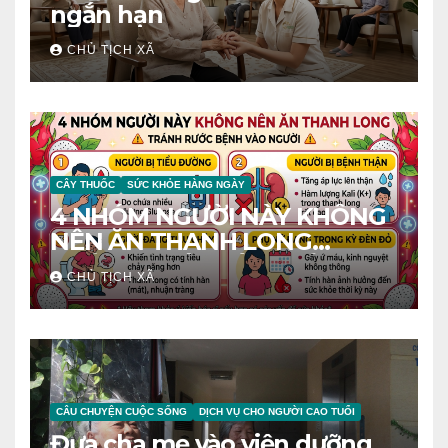
ngắn hạn
CHỦ TỊCH XÃ
CÂY THUỐC
SỨC KHỎE HÀNG NGÀY
4 NHÓM NGƯỜI NÀY KHÔNG
NÊN ĂN THANH LONG
TRÁNH RƯỚC BỆNH VÀO
CHỦ TỊCH XÃ
NGƯỜI
CÂU CHUYỆN CUỘC SỐNG
DỊCH VỤ CHO NGƯỜI CAO TUỔI
Đưa cha mẹ vào viện dưỡng