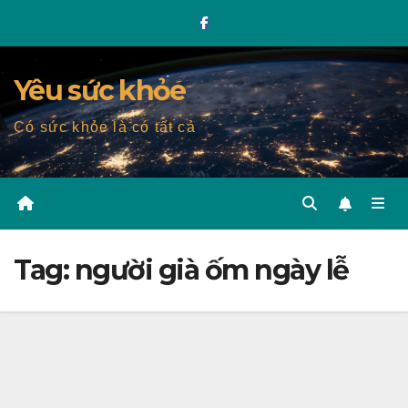
Skip
to
content
Yêu sức khỏe
Có sức khỏe là có tất cả
Tag:
người già ốm ngày lễ