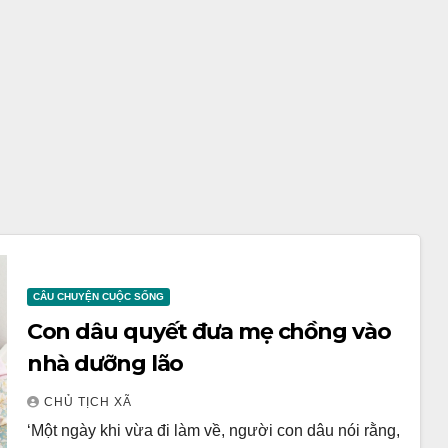
CÂU CHUYỆN CUỘC SỐNG
Con dâu quyết đưa mẹ chồng vào
nhà dưỡng lão
CHỦ TỊCH XÃ
‘Một ngày khi vừa đi làm về, người con dâu nói rằng,