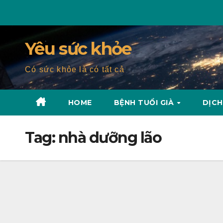
Skip
to
content
Yêu sức khỏe
Có sức khỏe là có tất cả
HOME
BỆNH TUỔI GIÀ
DỊCH
Tag:
nhà dưỡng lão