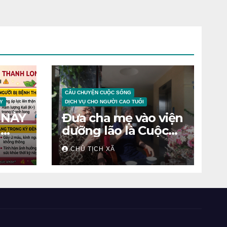
CÂU CHUYỆN CUỘC SỐNG
Y
DỊCH VỤ CHO NGƯỜI CAO TUỔI
 NÀY
Đưa cha mẹ vào viện
N
dưỡng lão là Cuộc
chiến tâm lý
CHỦ TỊCH XÃ
ỆNH