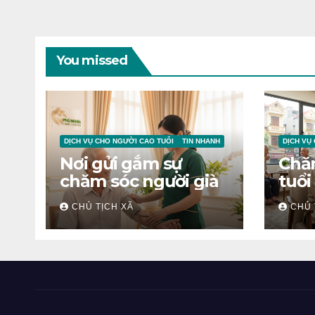
You missed
DỊCH VỤ CHO NGƯỜI CAO TUỔI
TIN NHANH
DỊCH VỤ
Nơi gửi gắm sự
Chă
chăm sóc người già
tuổi
CHỦ TỊCH XÃ
CHỦ 