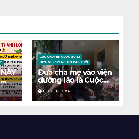
CÂU CHUYỆN CUỘC SỐNG
Y
DỊCH VỤ CHO NGƯỜI CAO TUỔI
 NÀY
Đưa cha mẹ vào viện
N
dưỡng lão là Cuộc
chiến tâm lý
CHỦ TỊCH XÃ
ỆNH