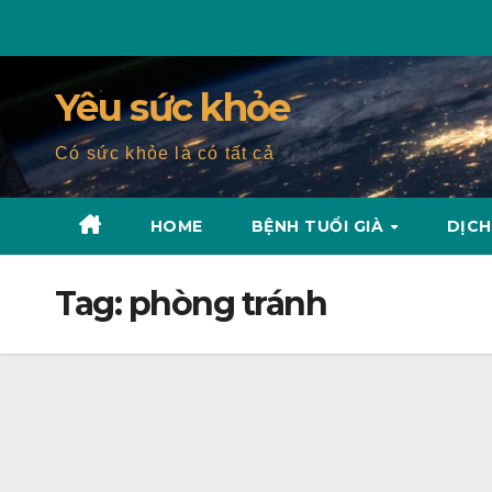
Skip
to
content
Yêu sức khỏe
Có sức khỏe là có tất cả
HOME
BỆNH TUỔI GIÀ
DỊCH
Tag:
phòng tránh