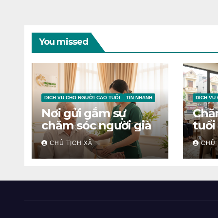
You missed
DỊCH VỤ CHO NGƯỜI CAO TUỔI
TIN NHANH
DỊCH VỤ
Nơi gửi gắm sự
Chă
chăm sóc người già
tuổi
CHỦ TỊCH XÃ
CHỦ 