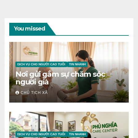
You missed
DỊCH VỤ CHO NGƯỜI CAO TUỔI
TIN NHANH
Nơi gửi gắm sự chăm sóc
người già
CHỦ TỊCH XÃ
DỊCH VỤ CHO NGƯỜI CAO TUỔI
TIN NHANH