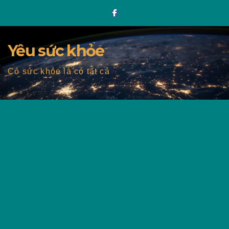
Skip
to
content
Yêu sức khỏe
Có sức khỏe là có tất cả