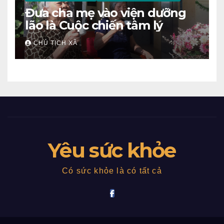
Đưa cha mẹ vào viện dưỡng
lão là Cuộc chiến tâm lý
CHỦ TỊCH XÃ
Yêu sức khỏe
Có sức khỏe là có tất cả