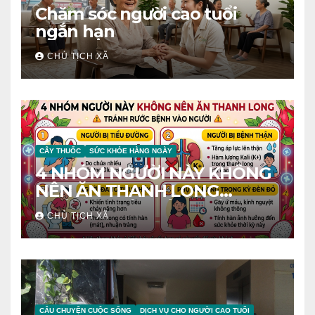
Chăm sóc người cao tuổi
ngắn hạn
CHỦ TỊCH XÃ
CÂY THUỐC
SỨC KHỎE HÀNG NGÀY
4 NHÓM NGƯỜI NÀY KHÔNG
NÊN ĂN THANH LONG
TRÁNH RƯỚC BỆNH VÀO
CHỦ TỊCH XÃ
NGƯỜI
CÂU CHUYỆN CUỘC SỐNG
DỊCH VỤ CHO NGƯỜI CAO TUỔI