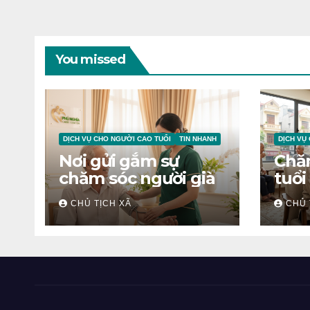
You missed
DỊCH VỤ CHO NGƯỜI CAO TUỔI
TIN NHANH
DỊCH VỤ
Nơi gửi gắm sự
Chă
chăm sóc người già
tuổi
CHỦ TỊCH XÃ
CHỦ 