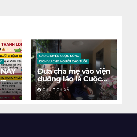
CÂU CHUYỆN CUỘC SỐNG
Y
DỊCH VỤ CHO NGƯỜI CAO TUỔI
 NÀY
Đưa cha mẹ vào viện
N
dưỡng lão là Cuộc
chiến tâm lý
CHỦ TỊCH XÃ
ỆNH