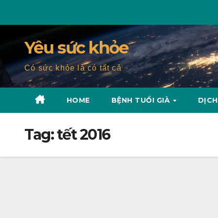
Skip
to
content
Yêu sức khỏe
Có sức khỏe là có tất cả
HOME
BỆNH TUỔI GIÀ
DỊCH
Tag:
tết 2016