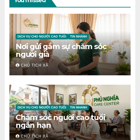
You missed
DỊCH VỤ CHO NGƯỜI CAO TUỔI
TIN NHANH
Nơi gửi gắm sự chăm sóc
người già
CHỦ TỊCH XÃ
DỊCH VỤ CHO NGƯỜI CAO TUỔI
TIN NHANH
Chăm sóc người cao tuổi
ngắn hạn
CHỦ TỊCH XÃ