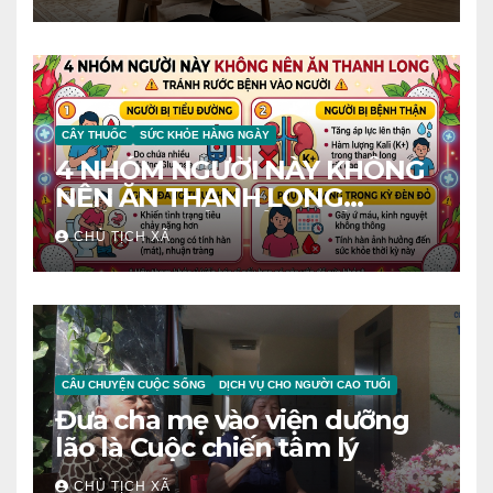
CÂY THUỐC
SỨC KHỎE HÀNG NGÀY
4 NHÓM NGƯỜI NÀY KHÔNG
NÊN ĂN THANH LONG
TRÁNH RƯỚC BỆNH VÀO
CHỦ TỊCH XÃ
NGƯỜI
CÂU CHUYỆN CUỘC SỐNG
DỊCH VỤ CHO NGƯỜI CAO TUỔI
Đưa cha mẹ vào viện dưỡng
lão là Cuộc chiến tâm lý
CHỦ TỊCH XÃ