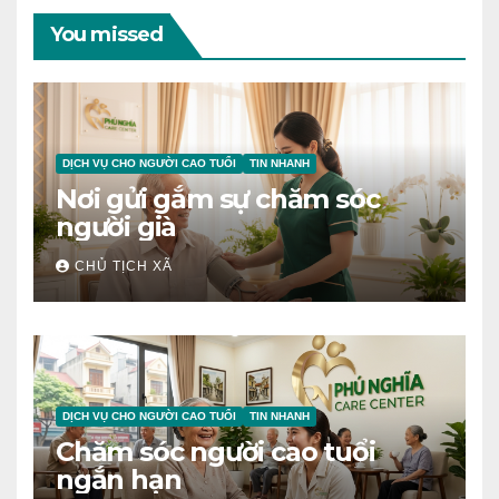
You missed
DỊCH VỤ CHO NGƯỜI CAO TUỔI
TIN NHANH
Nơi gửi gắm sự chăm sóc
người già
CHỦ TỊCH XÃ
DỊCH VỤ CHO NGƯỜI CAO TUỔI
TIN NHANH
Chăm sóc người cao tuổi
ngắn hạn