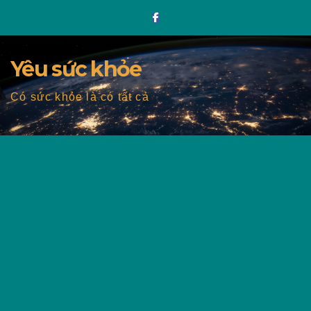
Skip
to
content
Yêu sức khỏe
Có sức khỏe là có tất cả