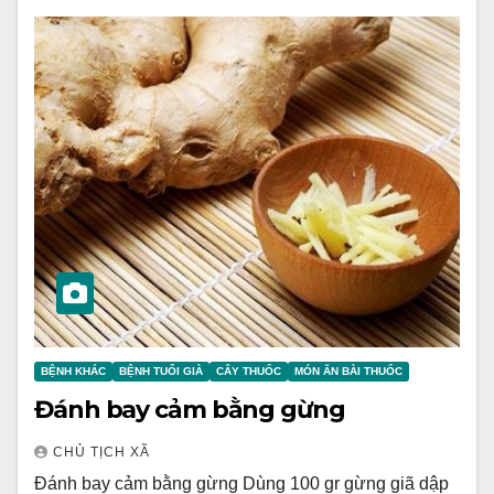
BỆNH KHÁC
BỆNH TUỔI GIÀ
CÂY THUỐC
MÓN ĂN BÀI THUỐC
Đánh bay cảm bằng gừng
CHỦ TỊCH XÃ
Đánh bay cảm bằng gừng Dùng 100 gr gừng giã dập