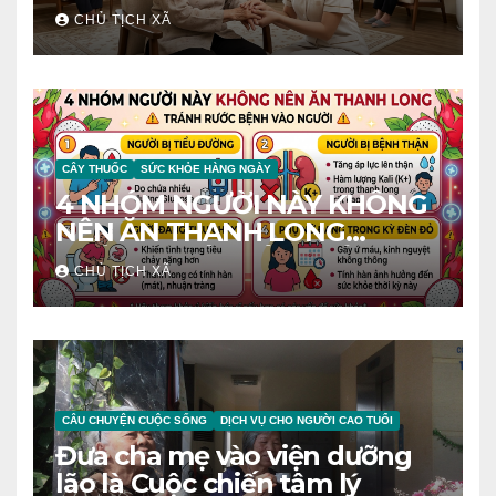
CHỦ TỊCH XÃ
CÂY THUỐC
SỨC KHỎE HÀNG NGÀY
4 NHÓM NGƯỜI NÀY KHÔNG
NÊN ĂN THANH LONG
TRÁNH RƯỚC BỆNH VÀO
CHỦ TỊCH XÃ
NGƯỜI
CÂU CHUYỆN CUỘC SỐNG
DỊCH VỤ CHO NGƯỜI CAO TUỔI
Đưa cha mẹ vào viện dưỡng
lão là Cuộc chiến tâm lý