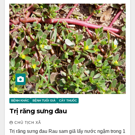
BỆNH KHÁC
BỆNH TUỔI GIÀ
CÂY THUỐC
Trị răng sưng đau
CHỦ TỊCH XÃ
Trị răng sưng đau Rau sam giã lấy nước ngậm trong 1