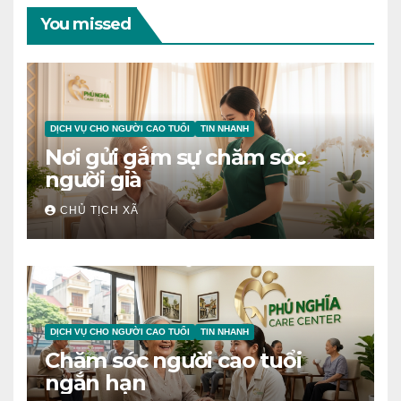
You missed
DỊCH VỤ CHO NGƯỜI CAO TUỔI
TIN NHANH
Nơi gửi gắm sự chăm sóc
người già
CHỦ TỊCH XÃ
DỊCH VỤ CHO NGƯỜI CAO TUỔI
TIN NHANH
Chăm sóc người cao tuổi
ngắn hạn