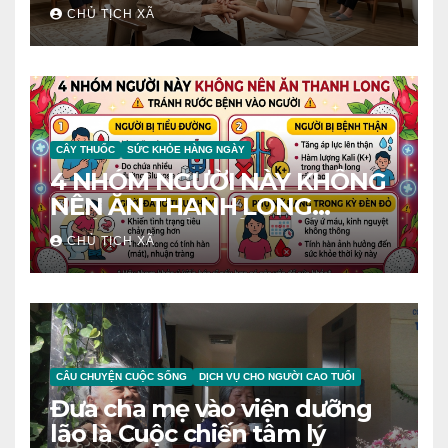
CHỦ TỊCH XÃ
CÂY THUỐC
SỨC KHỎE HÀNG NGÀY
4 NHÓM NGƯỜI NÀY KHÔNG
NÊN ĂN THANH LONG
TRÁNH RƯỚC BỆNH VÀO
CHỦ TỊCH XÃ
NGƯỜI
CÂU CHUYỆN CUỘC SỐNG
DỊCH VỤ CHO NGƯỜI CAO TUỔI
Đưa cha mẹ vào viện dưỡng
lão là Cuộc chiến tâm lý