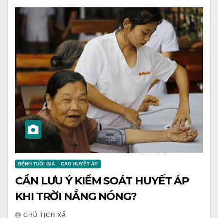
BỆNH TUỔI GIÀ
CAO HUYẾT ÁP
CẦN LƯU Ý KIỂM SOÁT HUYẾT ÁP
KHI TRỜI NẮNG NÓNG?
CHỦ TỊCH XÃ