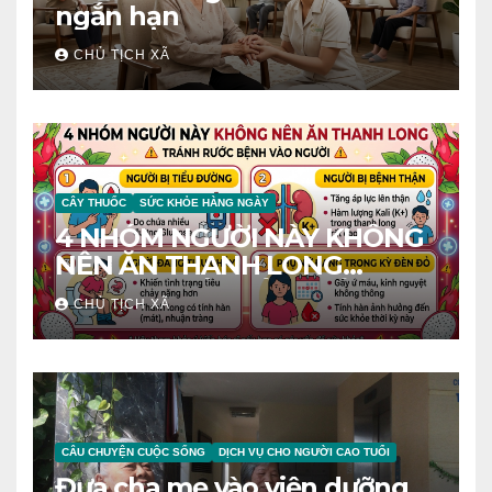
ngắn hạn
CHỦ TỊCH XÃ
CÂY THUỐC
SỨC KHỎE HÀNG NGÀY
4 NHÓM NGƯỜI NÀY KHÔNG
NÊN ĂN THANH LONG
TRÁNH RƯỚC BỆNH VÀO
CHỦ TỊCH XÃ
NGƯỜI
CÂU CHUYỆN CUỘC SỐNG
DỊCH VỤ CHO NGƯỜI CAO TUỔI
Đưa cha mẹ vào viện dưỡng