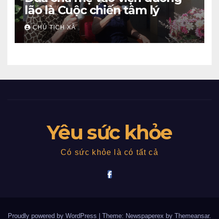
lão là Cuộc chiến tâm lý
CHỦ TỊCH XÃ
Yêu sức khỏe
Có sức khỏe là có tất cả
Proudly powered by WordPress
|
Theme: Newspaperex by
Themeansar
.