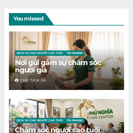
You missed
DỊCH VỤ CHO NGƯỜI CAO TUỔI
TIN NHANH
Nơi gửi gắm sự chăm sóc
người già
CHỦ TỊCH XÃ
DỊCH VỤ CHO NGƯỜI CAO TUỔI
TIN NHANH
Chăm sóc người cao tuổi