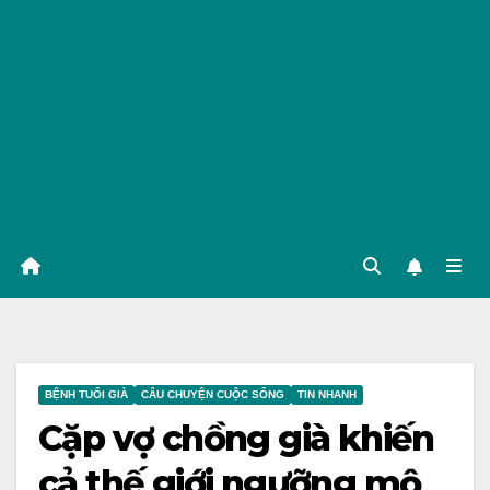
BỆNH TUỔI GIÀ
CÂU CHUYỆN CUỘC SỐNG
TIN NHANH
Cặp vợ chồng già khiến
cả thế giới ngưỡng mộ