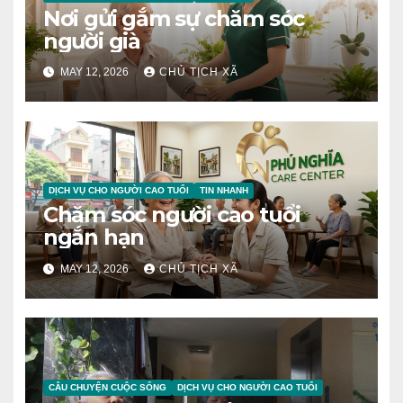
Nơi gửi gắm sự chăm sóc
người già
MAY 12, 2026
CHỦ TỊCH XÃ
DỊCH VỤ CHO NGƯỜI CAO TUỔI
TIN NHANH
Chăm sóc người cao tuổi
ngắn hạn
MAY 12, 2026
CHỦ TỊCH XÃ
CÂU CHUYỆN CUỘC SỐNG
DỊCH VỤ CHO NGƯỜI CAO TUỔI