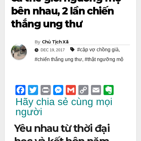
bên nhau, 2 lần chiến
thắng ung thư
By
Chủ Tịch Xã
#cặp vợ chồng già
,
DEC 19, 2017
#chiến thắng ung thư
,
#thật ngưỡng mộ
F
T
Pr
M
G
C
E
E
a
wi
in
e
m
o
m
v
Hãy chia sẻ cùng mọi
c
tt
t
ss
ail
p
ail
er
người
e
er
e
y
n
Yêu nhau từ thời đại
b
n
Li
ot
o
g
n
e