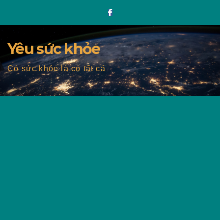
Skip
to
content
Yêu sức khỏe
Có sức khỏe là có tất cả