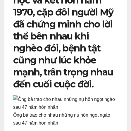
học và kết hôn năm
o
er
k
1970, cặp đôi người Mỹ
k
đã chứng minh cho lời
thề bên nhau khi
nghèo đói, bệnh tật
cũng như lúc khỏe
mạnh, trân trọng nhau
đến cuối cuộc đời.
Ông bà trao cho nhau những nụ hôn ngọt ngào
sau 47 năm hôn nhân