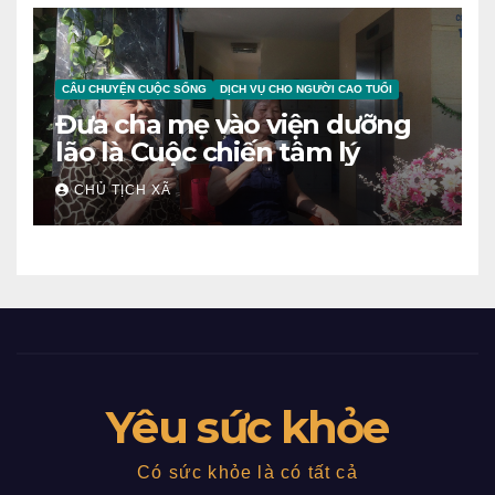
CÂU CHUYỆN CUỘC SỐNG
DỊCH VỤ CHO NGƯỜI CAO TUỔI
Đưa cha mẹ vào viện dưỡng
lão là Cuộc chiến tâm lý
CHỦ TỊCH XÃ
Yêu sức khỏe
Có sức khỏe là có tất cả