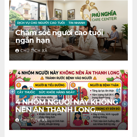
DỊCH VỤ CHO NGƯỜI CAO TUỔI
TIN NHANH
Chăm sóc người cao tuổi
ngắn hạn
CHỦ TỊCH XÃ
CÂY THUỐC
SỨC KHỎE HÀNG NGÀY
4 NHÓM NGƯỜI NÀY KHÔNG
NÊN ĂN THANH LONG
TRÁNH RƯỚC BỆNH VÀO
CHỦ TỊCH XÃ
NGƯỜI