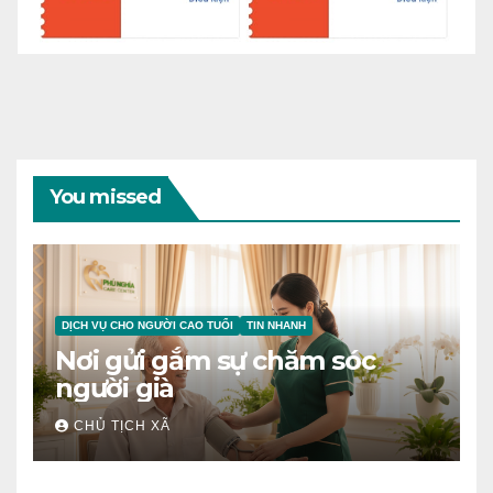
You missed
DỊCH VỤ CHO NGƯỜI CAO TUỔI
TIN NHANH
Nơi gửi gắm sự chăm sóc
người già
CHỦ TỊCH XÃ