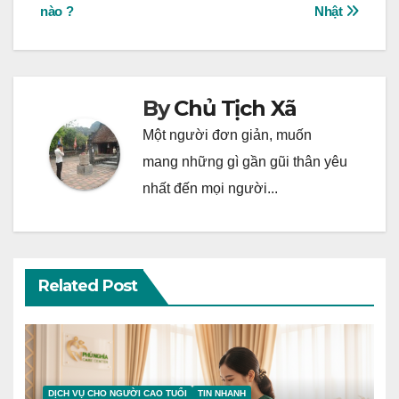
navigation
nào ?
Nhật
By
Chủ Tịch Xã
Một người đơn giản, muốn
mang những gì gần gũi thân yêu
nhất đến mọi người...
Related Post
DỊCH VỤ CHO NGƯỜI CAO TUỔI
TIN NHANH