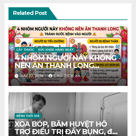
Related Post
CÂY THUỐC
SỨC KHỎE HÀNG NGÀY
4 NHÓM NGƯỜI NÀY KHÔNG
NÊN ĂN THANH LONG
TRÁNH RƯỚC BỆNH VÀO
MAY 12, 2026
CHỦ TỊCH XÃ
NGƯỜI
BỆNH TUỔI GIÀ
XOA BÓP, BẤM HUYỆT HỖ
TRỢ ĐIỀU TRỊ ĐẦY BỤNG, đầy