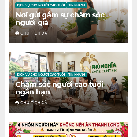
DỊCH VỤ CHO NGƯỜI CAO TUỔI
TIN NHANH
Nơi gửi gắm sự chăm sóc
người già
CHỦ TỊCH XÃ
DỊCH VỤ CHO NGƯỜI CAO TUỔI
TIN NHANH
Chăm sóc người cao tuổi
ngắn hạn
CHỦ TỊCH XÃ