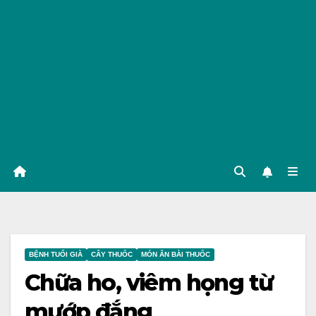
BỆNH TUỔI GIÀ
CÂY THUỐC
MÓN ĂN BÀI THUỐC
Chữa ho, viêm họng từ
mướp đắng