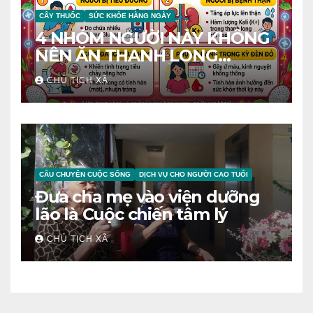
CÂY THUỐC
SỨC KHỎE HÀNG NGÀY
4 NHÓM NGƯỜI NÀY KHÔNG
NÊN ĂN THANH LONG
TRÁNH RƯỚC BỆNH VÀO
CHỦ TỊCH XÃ
NGƯỜI
CÂU CHUYỆN CUỘC SỐNG
DỊCH VỤ CHO NGƯỜI CAO TUỔI
Đưa cha mẹ vào viện dưỡng
lão là Cuộc chiến tâm lý
CHỦ TỊCH XÃ