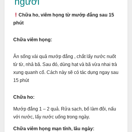
c
tt
t
ss
ail
p
ail
er
người
e
er
e
y
n
Chữa ho, viêm họng từ mướp đắng sau 15
b
n
Li
ot
phút
o
g
n
e
o
er
k
Chữa viêm họng:
k
Ăn sống vài quả mướp đắng , chắt lấy nước nuốt
từ từ, nhả bã. Sau đó, dùng hạt và bã vừa nhai trà
xung quanh cổ. Cách này sẽ có tác dụng ngay sau
15 phút
Chữa ho:
Mướp đắng 1 – 2 quả. Rửa sạch, bổ làm đôi, nấu
với nước, lấy nước uống trong ngày.
Chữa viêm họng mạn tính, lâu ngày: