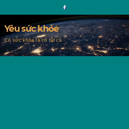
Skip
to
content
Yêu sức khỏe
Có sức khỏe là có tất cả