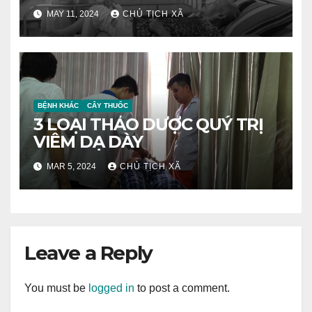
hơi
MAY 11, 2024
CHỦ TỊCH XÃ
BỆNH KHÁC
CÂY THUỐC
3 LOẠI THẢO DƯỢC QUÝ TRỊ
VIÊM DẠ DÀY
MAR 5, 2024
CHỦ TỊCH XÃ
Leave a Reply
You must be
logged in
to post a comment.