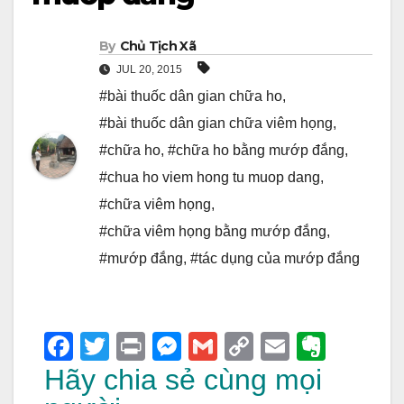
By
Chủ Tịch Xã
JUL 20, 2015
#bài thuốc dân gian chữa ho
,
#bài thuốc dân gian chữa viêm họng
,
#chữa ho
,
#chữa ho bằng mướp đắng
,
#chua ho viem hong tu muop dang
,
#chữa viêm họng
,
#chữa viêm họng bằng mướp đắng
,
#mướp đắng
,
#tác dụng của mướp đắng
F
T
Pr
M
G
C
E
E
a
wi
in
e
m
o
m
v
Hãy chia sẻ cùng mọi