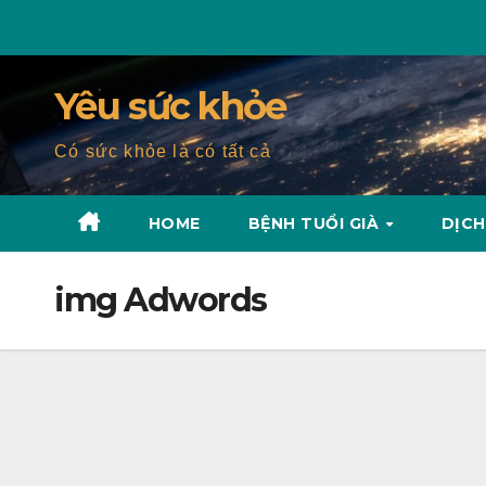
Skip
to
content
Yêu sức khỏe
Có sức khỏe là có tất cả
HOME
BỆNH TUỔI GIÀ
DỊCH
img Adwords