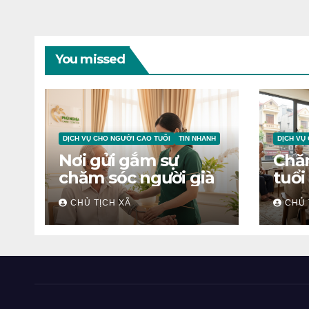
You missed
DỊCH VỤ CHO NGƯỜI CAO TUỔI
TIN NHANH
DỊCH VỤ
Nơi gửi gắm sự
Chă
chăm sóc người già
tuổi
CHỦ TỊCH XÃ
CHỦ 