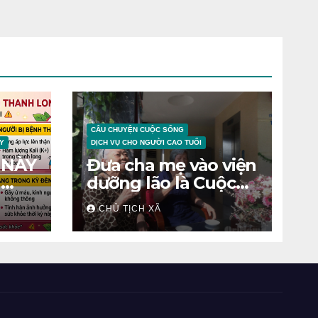
CÂU CHUYỆN CUỘC SỐNG
Y
DỊCH VỤ CHO NGƯỜI CAO TUỔI
 NÀY
Đưa cha mẹ vào viện
N
dưỡng lão là Cuộc
chiến tâm lý
CHỦ TỊCH XÃ
ỆNH