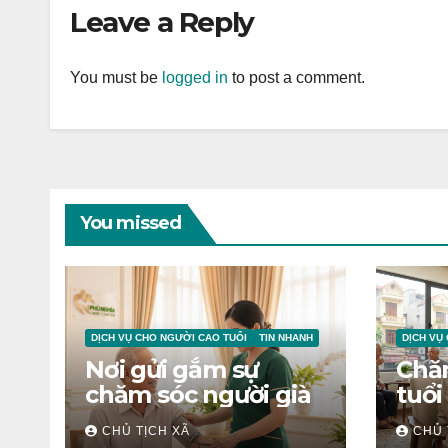
Leave a Reply
You must be
logged in
to post a comment.
You missed
DỊCH VỤ CHO NGƯỜI CAO TUỔI
TIN NHANH
DỊCH VỤ
Nơi gửi gắm sự
Chă
chăm sóc người già
tuổi
CHỦ TỊCH XÃ
CHỦ 