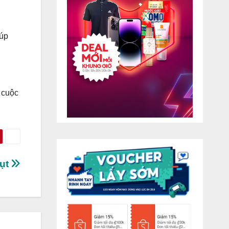
iúp
 cuộc
bụt