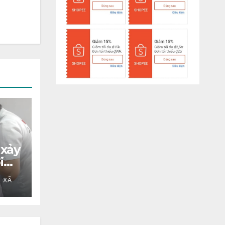
 xảy
i
 XÃ