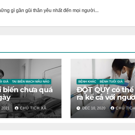
ng gì gần gũi thân yêu nhất đến mọi người...
I GIÀ
TAI BIẾN MẠCH MÃU NÃO
BỆNH KHÁC
BỆNH TUỔI GIÀ
ai biến chưa quá
ĐỘT QUỴ có thể
gày
ra kể cả với ngườ
trẻ
, 2021
CHỦ TỊCH XÃ
DEC 10, 2020
CHỦ TỊCH