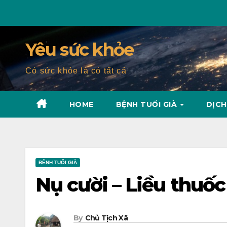
Skip
to
content
Yêu sức khỏe
Có sức khỏe là có tất cả
HOME
BỆNH TUỔI GIÀ
DỊCH
BỆNH TUỔI GIÀ
Nụ cười – Liều thuố
By
Chủ Tịch Xã