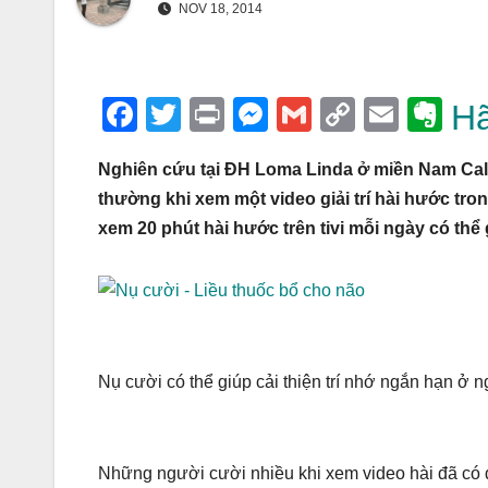
NOV 18, 2014
F
T
Pr
M
G
C
E
E
Hã
a
wi
in
e
m
o
m
v
Nghiên cứu tại ĐH Loma Linda ở miền Nam Cali
c
tt
t
ss
ail
p
ail
er
thường khi xem một video giải trí hài hước tro
e
er
e
y
n
xem 20 phút hài hước trên tivi mỗi ngày có thể 
b
n
Li
ot
o
g
n
e
o
er
k
k
Nụ cười có thể giúp cải thiện trí nhớ ngắn hạn ở n
Những người cười nhiều khi xem video hài đã có đ