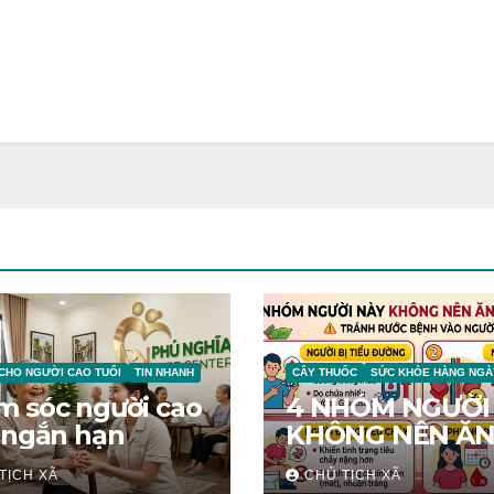
 CHO NGƯỜI CAO TUỔI
TIN NHANH
CÂY THUỐC
SỨC KHỎE HÀNG NGÀ
m sóc người cao
4 NHÓM NGƯỜI
 ngắn hạn
KHÔNG NÊN Ă
THANH LONG
TỊCH XÃ
CHỦ TỊCH XÃ
TRÁNH RƯỚC B