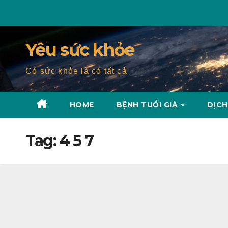
Skip
to
content
Yêu sức khỏe
Có sức khỏe là có tất cả
HOME
BỆNH TUỔI GIÀ
DỊCH
Tag:
4 5 7