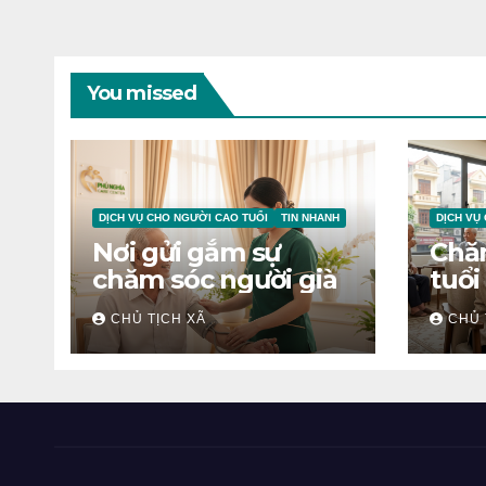
You missed
DỊCH VỤ CHO NGƯỜI CAO TUỔI
TIN NHANH
DỊCH VỤ
Nơi gửi gắm sự
Chă
chăm sóc người già
tuổi
CHỦ TỊCH XÃ
CHỦ 