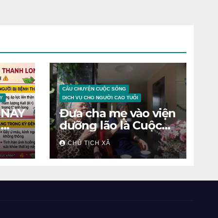
CÂU CHUYỆN CUỘC SỐNG
Y
DỊCH VỤ CHO NGƯỜI CAO TUỔI
 NÀY
Đưa cha mẹ vào viện
N
dưỡng lão là Cuộc
chiến tâm lý
CHỦ TỊCH XÃ
ỆNH