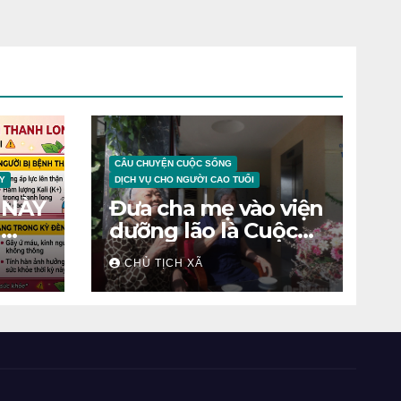
CÂU CHUYỆN CUỘC SỐNG
Y
DỊCH VỤ CHO NGƯỜI CAO TUỔI
 NÀY
Đưa cha mẹ vào viện
N
dưỡng lão là Cuộc
chiến tâm lý
CHỦ TỊCH XÃ
ỆNH