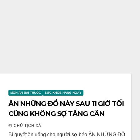
MÓN ĂN BÀI THUỐC
SỨC KHỎE HÀNG NGÀY
ĂN NHỮNG ĐỒ NÀY SAU 11 GIỜ TỐI
CŨNG KHÔNG SỢ TĂNG CÂN
CHỦ TỊCH XÃ
Bí quyết ăn uống cho người sợ béo ĂN NHỮNG ĐỒ