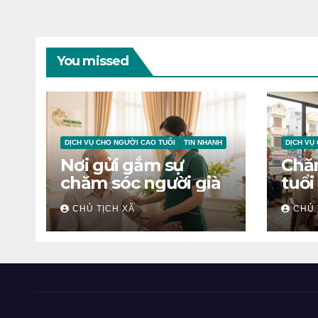
You missed
DỊCH VỤ CHO NGƯỜI CAO TUỔI
TIN NHANH
DỊCH VỤ
Nơi gửi gắm sự
Chă
chăm sóc người già
tuổi
CHỦ TỊCH XÃ
CHỦ 