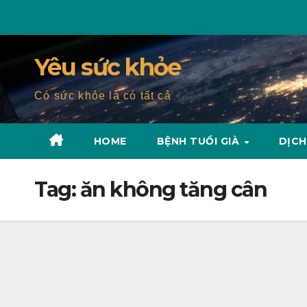
Skip
to
content
Yêu sức khỏe
Có sức khỏe là có tất cả
HOME
BỆNH TUỔI GIÀ
DỊCH
Tag:
ăn không tăng cân