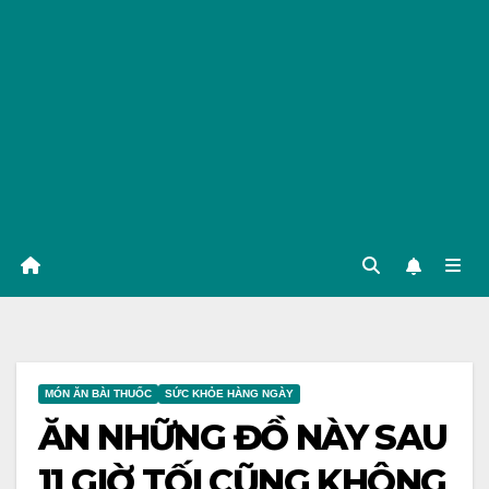
MÓN ĂN BÀI THUỐC
SỨC KHỎE HÀNG NGÀY
ĂN NHỮNG ĐỒ NÀY SAU
11 GIỜ TỐI CŨNG KHÔNG