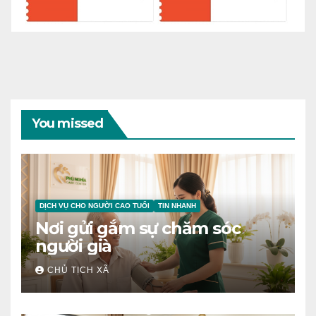
You missed
DỊCH VỤ CHO NGƯỜI CAO TUỔI
TIN NHANH
Nơi gửi gắm sự chăm sóc
người già
CHỦ TỊCH XÃ