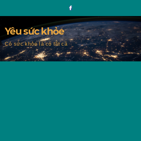
Skip
to
content
Yêu sức khỏe
Có sức khỏe là có tất cả