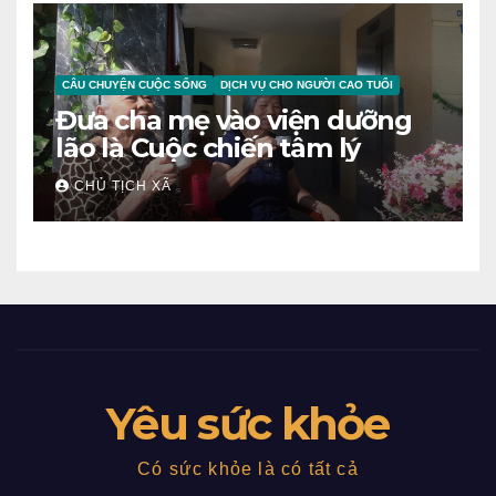
CÂU CHUYỆN CUỘC SỐNG
DỊCH VỤ CHO NGƯỜI CAO TUỔI
Đưa cha mẹ vào viện dưỡng
lão là Cuộc chiến tâm lý
CHỦ TỊCH XÃ
Yêu sức khỏe
Có sức khỏe là có tất cả