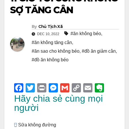
SỢ TĂNG CÂN
By
Chủ Tịch Xã
#ăn không béo
,
DEC 10, 2022
#ăn không tăng cân
,
#ăn sao cho không béo
,
#đồ ăn giảm cân
,
#đồ ăn không béo
F
T
Pr
M
G
C
E
E
a
wi
in
e
m
o
m
v
Hãy chia sẻ cùng mọi
c
tt
t
ss
ail
p
ail
er
người
e
er
e
y
n
b
n
Li
ot
Sữa không đường