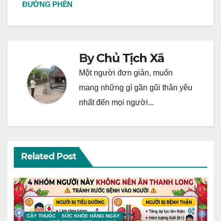
navigation
ĐƯỜNG PHÈN
By
Chủ Tịch Xã
Một người đơn giản, muốn
mang những gì gần gũi thân yêu
nhất đến mọi người...
Related Post
CÂY THUỐC
SỨC KHỎE HÀNG NGÀY