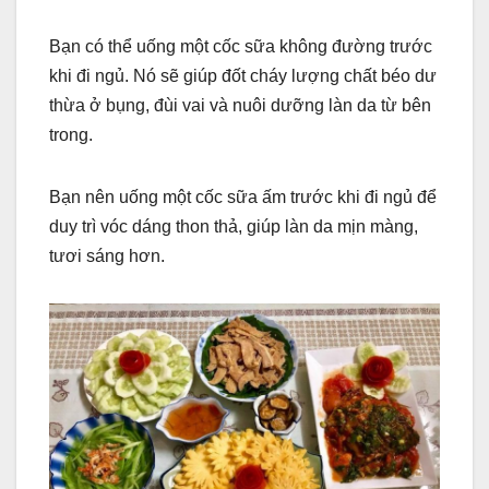
o
g
n
e
o
er
k
Bạn có thể uống một cốc sữa không đường trước
khi đi ngủ. Nó sẽ giúp đốt cháy lượng chất béo dư
k
thừa ở bụng, đùi vai và nuôi dưỡng làn da từ bên
trong.
Bạn nên uống một cốc sữa ấm trước khi đi ngủ để
duy trì vóc dáng thon thả, giúp làn da mịn màng,
tươi sáng hơn.