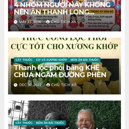
4 NHÓM NGƯỜI NÀY KHÔNG
NÊN ĂN THANH LONG
TRÁNH RƯỚC BỆNH VÀO
MAY 12, 2026
CHỦ TỊCH XÃ
NGƯỜI
CÂY THUỐC
CƠ VÀ XƯƠNG KHỚP
MÓN ĂN BÀI THUỐC
Thanh lọc phổi bằng KHẾ
CHUA NGÂM ĐƯỜNG PHÈN
DEC 30, 2022
CHỦ TỊCH XÃ
CÂY THUỐC
MÓN ĂN BÀI THUỐC