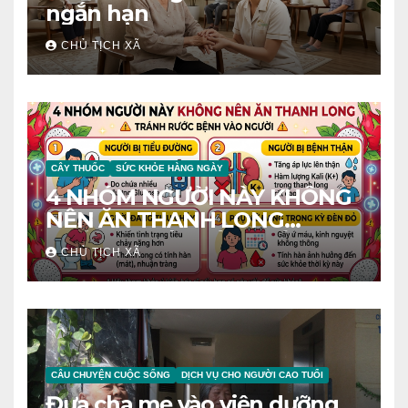
ngắn hạn
CHỦ TỊCH XÃ
CÂY THUỐC
SỨC KHỎE HÀNG NGÀY
4 NHÓM NGƯỜI NÀY KHÔNG
NÊN ĂN THANH LONG
TRÁNH RƯỚC BỆNH VÀO
CHỦ TỊCH XÃ
NGƯỜI
CÂU CHUYỆN CUỘC SỐNG
DỊCH VỤ CHO NGƯỜI CAO TUỔI
Đưa cha mẹ vào viện dưỡng