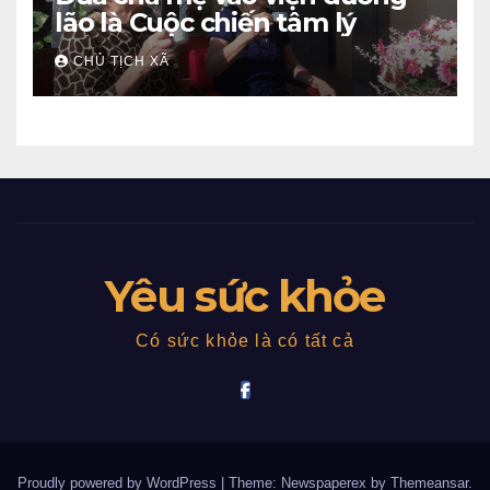
lão là Cuộc chiến tâm lý
CHỦ TỊCH XÃ
Yêu sức khỏe
Có sức khỏe là có tất cả
Proudly powered by WordPress
|
Theme: Newspaperex by
Themeansar
.