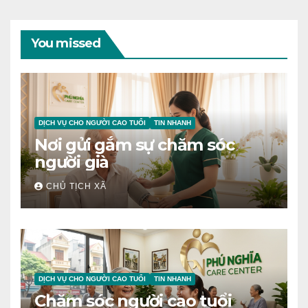
You missed
DỊCH VỤ CHO NGƯỜI CAO TUỔI
TIN NHANH
Nơi gửi gắm sự chăm sóc
người già
CHỦ TỊCH XÃ
DỊCH VỤ CHO NGƯỜI CAO TUỔI
TIN NHANH
Chăm sóc người cao tuổi