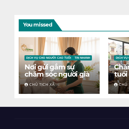
You missed
DỊCH VỤ CHO NGƯỜI CAO TUỔI
TIN NHANH
DỊCH VỤ
Nơi gửi gắm sự
Chă
chăm sóc người già
tuổi
CHỦ TỊCH XÃ
CHỦ 