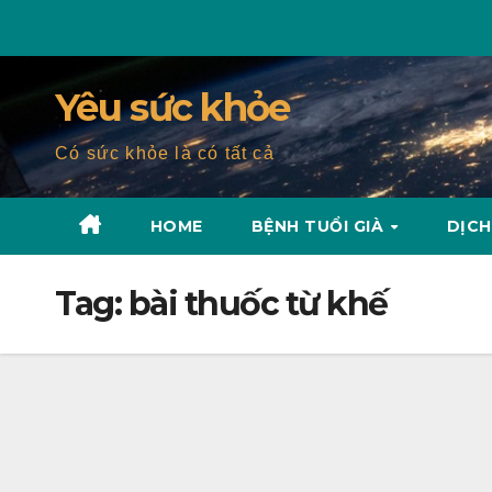
Skip
to
content
Yêu sức khỏe
Có sức khỏe là có tất cả
HOME
BỆNH TUỔI GIÀ
DỊCH
Tag:
bài thuốc từ khế