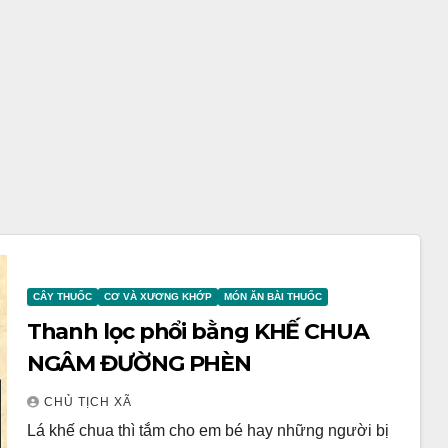
CÂY THUỐC
CƠ VÀ XƯƠNG KHỚP
MÓN ĂN BÀI THUỐC
Thanh lọc phổi bằng KHẾ CHUA
NGÂM ĐƯỜNG PHÈN
CHỦ TỊCH XÃ
Lá khế chua thì tắm cho em bé hay những người bị