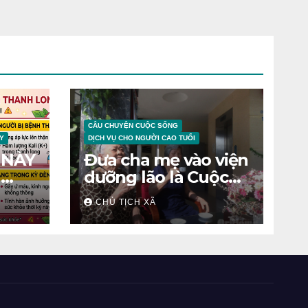
CÂU CHUYỆN CUỘC SỐNG
Y
DỊCH VỤ CHO NGƯỜI CAO TUỔI
 NÀY
Đưa cha mẹ vào viện
N
dưỡng lão là Cuộc
chiến tâm lý
CHỦ TỊCH XÃ
ỆNH