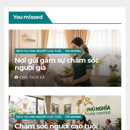
You missed
DỊCH VỤ CHO NGƯỜI CAO TUỔI
TIN NHANH
Nơi gửi gắm sự chăm sóc
người già
CHỦ TỊCH XÃ
DỊCH VỤ CHO NGƯỜI CAO TUỔI
TIN NHANH
Chăm sóc người cao tuổi