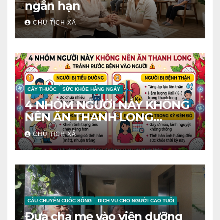
ngắn hạn
CHỦ TỊCH XÃ
CÂY THUỐC
SỨC KHỎE HÀNG NGÀY
4 NHÓM NGƯỜI NÀY KHÔNG
NÊN ĂN THANH LONG
TRÁNH RƯỚC BỆNH VÀO
CHỦ TỊCH XÃ
NGƯỜI
CÂU CHUYỆN CUỘC SỐNG
DỊCH VỤ CHO NGƯỜI CAO TUỔI
Đưa cha mẹ vào viện dưỡng