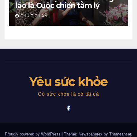
lão là Cuộc chiến tâm lý
CHỦ TỊCH XÃ
Yêu sức khỏe
Có sức khỏe là có tất cả
Proudly powered by WordPress
|
Theme: Newspaperex by
Themeansar
.