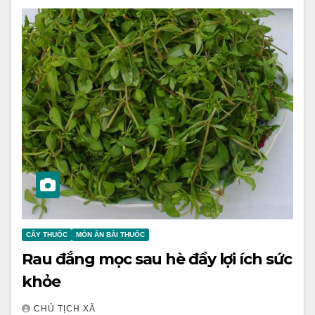
CÂY THUỐC
MÓN ĂN BÀI THUỐC
Rau đắng mọc sau hè đầy lợi ích sức
khỏe
CHỦ TỊCH XÃ