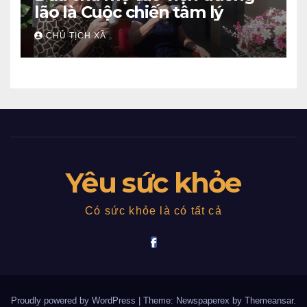
lão là Cuộc chiến tâm lý
CHỦ TỊCH XÃ
Yêu sức khỏe
Có sức khỏe là có tất cả
Proudly powered by WordPress
|
Theme: Newspaperex by
Themeansar
.