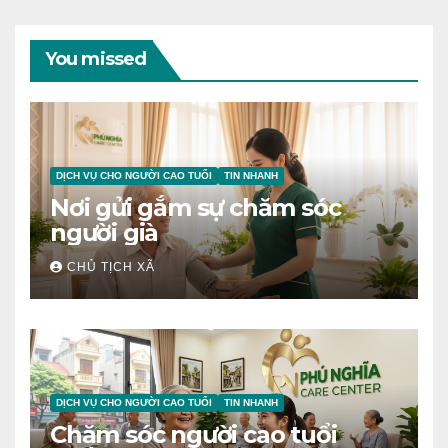
You missed
DỊCH VỤ CHO NGƯỜI CAO TUỔI
TIN NHANH
Nơi gửi gắm sự chăm sóc
người già
CHỦ TỊCH XÃ
DỊCH VỤ CHO NGƯỜI CAO TUỔI
TIN NHANH
Chăm sóc người cao tuổi