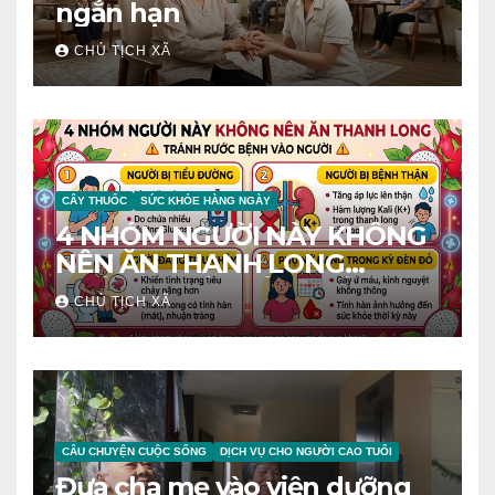
ngắn hạn
CHỦ TỊCH XÃ
CÂY THUỐC
SỨC KHỎE HÀNG NGÀY
4 NHÓM NGƯỜI NÀY KHÔNG
NÊN ĂN THANH LONG
TRÁNH RƯỚC BỆNH VÀO
CHỦ TỊCH XÃ
NGƯỜI
CÂU CHUYỆN CUỘC SỐNG
DỊCH VỤ CHO NGƯỜI CAO TUỔI
Đưa cha mẹ vào viện dưỡng