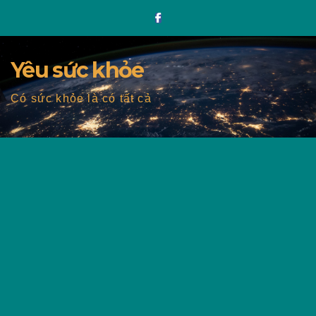
Skip
to
content
Yêu sức khỏe
Có sức khỏe là có tất cả