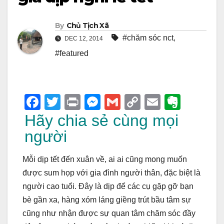
By
Chủ Tịch Xã
#chăm sóc nct
,
DEC 12, 2014
#featured
F
T
Pr
M
G
C
E
E
a
wi
in
e
m
o
m
v
Hãy chia sẻ cùng mọi
c
tt
t
ss
ail
p
ail
er
người
e
er
e
y
n
Mỗi dịp tết đến xuân về, ai ai cũng mong muốn
b
n
Li
ot
được sum họp với gia đình người thân, đặc biệt là
o
g
n
e
người cao tuổi. Đây là dịp để các cụ gặp gỡ bạn
o
er
k
bè gần xa, hàng xóm láng giềng trút bầu tâm sự
k
cũng như nhận được sự quan tâm chăm sóc đầy