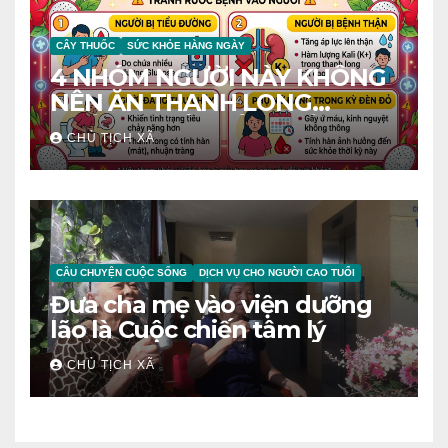
CÂY THUỐC
SỨC KHỎE HÀNG NGÀY
4 NHÓM NGƯỜI NÀY KHÔNG
NÊN ĂN THANH LONG
TRÁNH RƯỚC BỆNH VÀO
CHỦ TỊCH XÃ
NGƯỜI
CÂU CHUYỆN CUỘC SỐNG
DỊCH VỤ CHO NGƯỜI CAO TUỔI
Đưa cha mẹ vào viện dưỡng
lão là Cuộc chiến tâm lý
CHỦ TỊCH XÃ