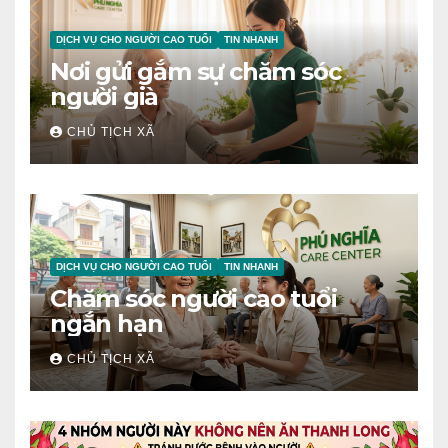
DỊCH VỤ CHO NGƯỜI CAO TUỔI
TIN NHANH
Nơi gửi gắm sự chăm sóc
người già
CHỦ TỊCH XÃ
DỊCH VỤ CHO NGƯỜI CAO TUỔI
TIN NHANH
Chăm sóc người cao tuổi
ngắn hạn
CHỦ TỊCH XÃ