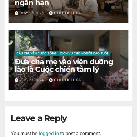
ngắn hạn
MAY 12, 2026
CHỦ TỊCH XÃ
CÂU CHUYỆN CUỘC SỐNG
DỊCH VỤ CHO NGƯỜI CAO TUỔI
Đưa cha mẹ vào viện dưỡng
lão là Cuộc chiến tâm lý
AUG 23, 2024
CHỦ TỊCH XÃ
Leave a Reply
You must be
logged in
to post a comment.