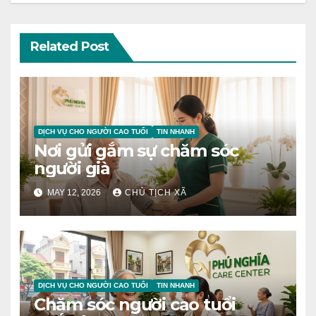
Related Post
DỊCH VỤ CHO NGƯỜI CAO TUỔI
TIN NHANH
Nơi gửi gắm sự chăm sóc
người già
MAY 12, 2026
CHỦ TỊCH XÃ
DỊCH VỤ CHO NGƯỜI CAO TUỔI
TIN NHANH
Chăm sóc người cao tuổi