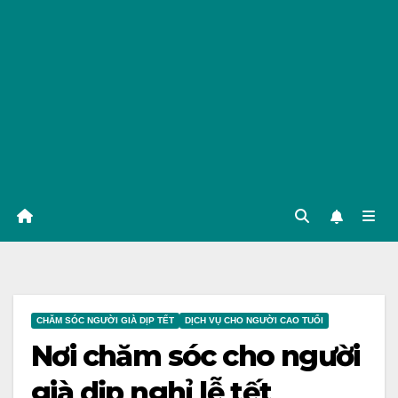
CHĂM SÓC NGƯỜI GIÀ DỊP TẾT
DỊCH VỤ CHO NGƯỜI CAO TUỔI
Nơi chăm sóc cho người
già dịp nghỉ lễ tết