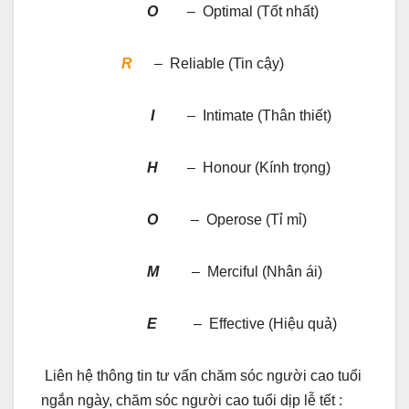
O
– Optimal (Tốt nhất)
R
– Reliable (Tin cậy)
I
– Intimate (Thân thiết)
H
– Honour (Kính trọng)
O
– Operose (Tỉ mỉ)
M
– Merciful (Nhân ái)
E
– Effective (Hiệu quả)
Liên hệ thông tin tư vấn chăm sóc người cao tuổi
ngắn ngày, chăm sóc người cao tuổi dịp lễ tết :