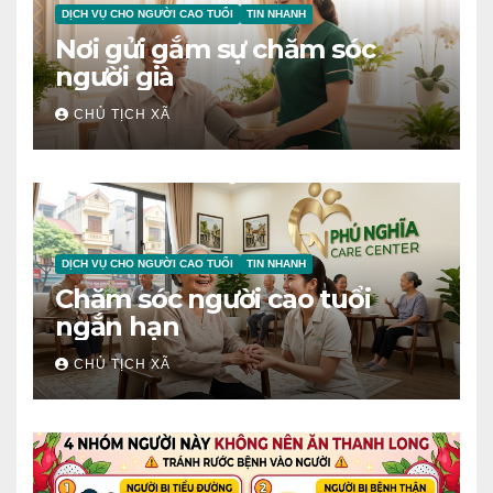
DỊCH VỤ CHO NGƯỜI CAO TUỔI
TIN NHANH
Nơi gửi gắm sự chăm sóc
người già
CHỦ TỊCH XÃ
DỊCH VỤ CHO NGƯỜI CAO TUỔI
TIN NHANH
Chăm sóc người cao tuổi
ngắn hạn
CHỦ TỊCH XÃ