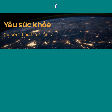
Skip
to
content
Yêu sức khỏe
Có sức khỏe là có tất cả