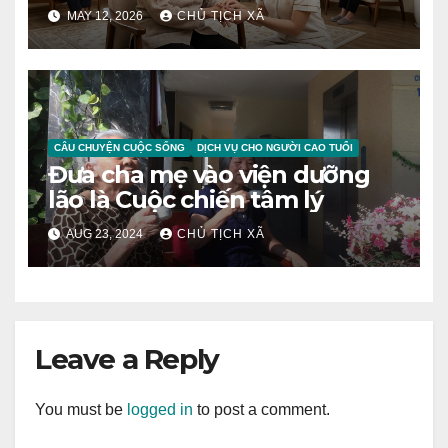
MAY 12, 2026
CHỦ TỊCH XÃ
CÂU CHUYỆN CUỘC SỐNG
DỊCH VỤ CHO NGƯỜI CAO TUỔI
Đưa cha mẹ vào viện dưỡng
lão là Cuộc chiến tâm lý
AUG 23, 2024
CHỦ TỊCH XÃ
Leave a Reply
You must be
logged in
to post a comment.