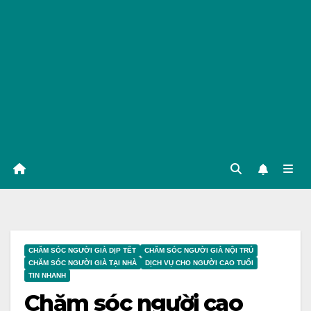
CHĂM SÓC NGƯỜI GIÀ DỊP TẾT
CHĂM SÓC NGƯỜI GIÀ NỘI TRÚ
CHĂM SÓC NGƯỜI GIÀ TẠI NHÀ
DỊCH VỤ CHO NGƯỜI CAO TUỔI
TIN NHANH
Chăm sóc người cao