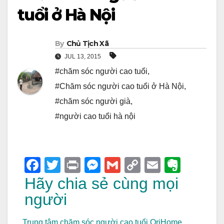
tuổi ở Hà Nội
By
Chủ Tịch Xã
JUL 13, 2015
#chăm sóc người cao tuổi
,
#Chăm sóc người cao tuổi ở Hà Nội
,
#chăm sóc người già
,
#người cao tuổi hà nội
F
T
Pr
M
G
C
E
E
a
wi
in
e
m
o
m
v
Hãy chia sẻ cùng mọi
c
tt
t
ss
ail
p
ail
er
người
e
er
e
y
n
Trung tâm chăm sóc người cao tuổi OriHome