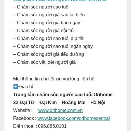
b
n
Li
ot
– Chăm sóc người cao tuổi
o
g
n
e
– Chăm sóc người già sau tai biến
o
er
k
– Chăm sóc người già ban ngày
k
– Chăm sóc người già nội trú
– Chăm sóc người cao tuổi dịp tết
– Chăm sóc người cao tuổi ngắn ngày
– Chăm sóc người già tiểu đường
– Chăm sóc vết loét người già
Mọi thông tin chi tiết xin vui lòng liên hệ
Địa chỉ :
Trung tâm chăm sóc người cao tuổi Orihome
32 Đại Từ – Đại Kim – Hoàng Mai – Hà Nội
Website :
www.orihome.com.vn
Facebook :
www.facebook.com/
orihomecentral
Điện thoại : 096.885.0101