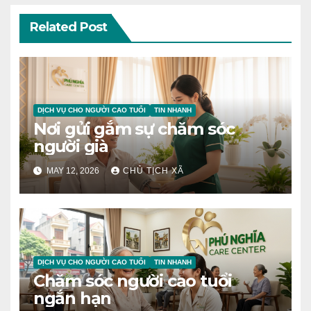
Related Post
DỊCH VỤ CHO NGƯỜI CAO TUỔI
TIN NHANH
Nơi gửi gắm sự chăm sóc
người già
MAY 12, 2026
CHỦ TỊCH XÃ
DỊCH VỤ CHO NGƯỜI CAO TUỔI
TIN NHANH
Chăm sóc người cao tuổi
ngắn hạn