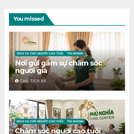
You missed
DỊCH VỤ CHO NGƯỜI CAO TUỔI
TIN NHANH
Nơi gửi gắm sự chăm sóc
người già
CHỦ TỊCH XÃ
DỊCH VỤ CHO NGƯỜI CAO TUỔI
TIN NHANH
Chăm sóc người cao tuổi