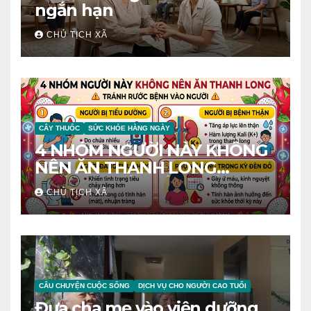
ngắn hạn
CHỦ TỊCH XÃ
CÂY THUỐC
SỨC KHỎE HÀNG NGÀY
4 NHÓM NGƯỜI NÀY KHÔNG
NÊN ĂN THANH LONG
TRÁNH RƯỚC BỆNH VÀO
CHỦ TỊCH XÃ
NGƯỜI
CÂU CHUYỆN CUỘC SỐNG
DỊCH VỤ CHO NGƯỜI CAO TUỔI
Đưa cha mẹ vào viện dưỡng