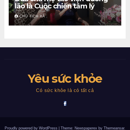
lão là Cuộc chiến tâm lý
CHỦ TỊCH XÃ
Yêu sức khỏe
Có sức khỏe là có tất cả
Proudly powered by WordPress
|
Theme: Newspaperex by
Themeansar
.