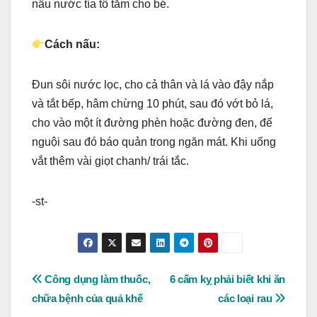
nấu nước tía tô tắm cho bé.
Cách nấu:
Đun sôi nước lọc, cho cả thân và lá vào đậy nắp
và tắt bếp, hâm chừng 10 phút, sau đó vớt bỏ lá,
cho vào một ít đường phèn hoặc đường đen, để
nguội sau đó báo quản trong ngăn mát. Khi uống
vắt thêm vài giọt chanh/ trái tắc.
-st-
Post
Công dụng làm thuốc,
6 cấm kỵ phải biết khi ăn
chữa bệnh của quả khế
các loại rau
navigation