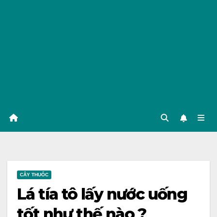
CÂY THUỐC
Lá tía tô lấy nước uống
tốt như thế nào ?