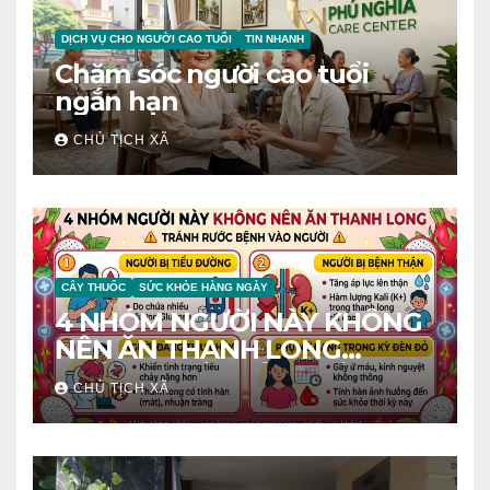
DỊCH VỤ CHO NGƯỜI CAO TUỔI
TIN NHANH
Chăm sóc người cao tuổi
ngắn hạn
CHỦ TỊCH XÃ
CÂY THUỐC
SỨC KHỎE HÀNG NGÀY
4 NHÓM NGƯỜI NÀY KHÔNG
NÊN ĂN THANH LONG
TRÁNH RƯỚC BỆNH VÀO
CHỦ TỊCH XÃ
NGƯỜI