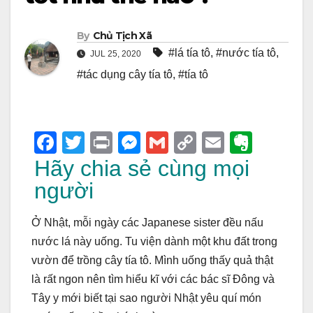
By
Chủ Tịch Xã
#lá tía tô
,
#nước tía tô
,
JUL 25, 2020
#tác dụng cây tía tô
,
#tía tô
F
T
Pr
M
G
C
E
E
a
wi
in
e
m
o
m
v
Hãy chia sẻ cùng mọi
c
tt
t
ss
ail
p
ail
er
người
e
er
e
y
n
Ở Nhật, mỗi ngày các Japanese sister đều nấu
b
n
Li
ot
nước lá này uống. Tu viện dành một khu đất trong
o
g
n
e
vườn để trồng cây tía tô. Mình uống thấy quả thật
o
er
k
là rất ngon nên tìm hiểu kĩ với các bác sĩ Đông và
k
Tây y mới biết tại sao người Nhật yêu quí món