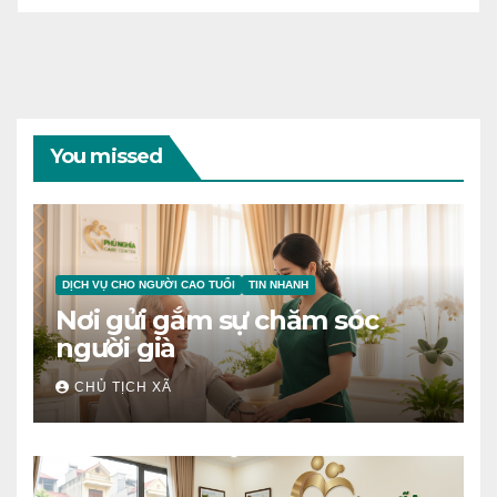
You missed
DỊCH VỤ CHO NGƯỜI CAO TUỔI
TIN NHANH
Nơi gửi gắm sự chăm sóc
người già
CHỦ TỊCH XÃ