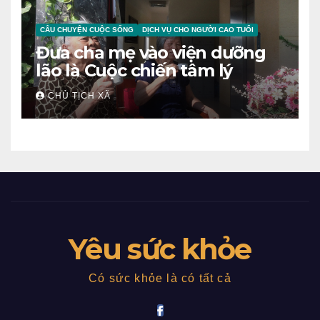
CÂU CHUYỆN CUỘC SỐNG
DỊCH VỤ CHO NGƯỜI CAO TUỔI
Đưa cha mẹ vào viện dưỡng
lão là Cuộc chiến tâm lý
CHỦ TỊCH XÃ
Yêu sức khỏe
Có sức khỏe là có tất cả