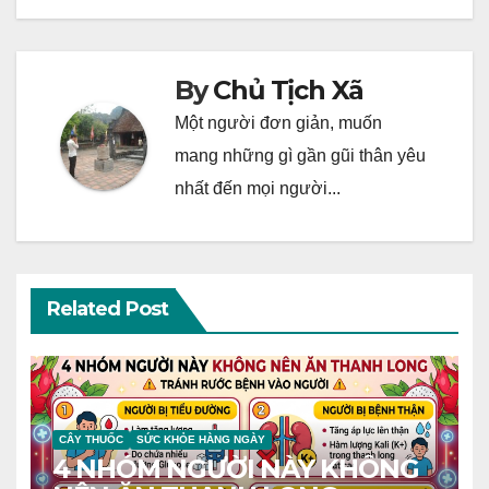
By
Chủ Tịch Xã
Một người đơn giản, muốn
mang những gì gần gũi thân yêu
nhất đến mọi người...
Related Post
CÂY THUỐC
SỨC KHỎE HÀNG NGÀY
4 NHÓM NGƯỜI NÀY KHÔNG