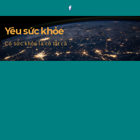
Skip
to
content
Yêu sức khỏe
Có sức khỏe là có tất cả