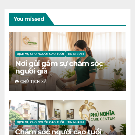
You missed
DỊCH VỤ CHO NGƯỜI CAO TUỔI
TIN NHANH
Nơi gửi gắm sự chăm sóc
người già
CHỦ TỊCH XÃ
DỊCH VỤ CHO NGƯỜI CAO TUỔI
TIN NHANH
Chăm sóc người cao tuổi