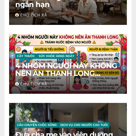
ngắn hạn
CHỦ TỊCH XÃ
CÂY THUỐC
SỨC KHỎE HÀNG NGÀY
4 NHÓM NGƯỜI NÀY KHÔNG
NÊN ĂN THANH LONG
TRÁNH RƯỚC BỆNH VÀO
CHỦ TỊCH XÃ
NGƯỜI
CÂU CHUYỆN CUỘC SỐNG
DỊCH VỤ CHO NGƯỜI CAO TUỔI
Đưa cha mẹ vào viện dưỡng