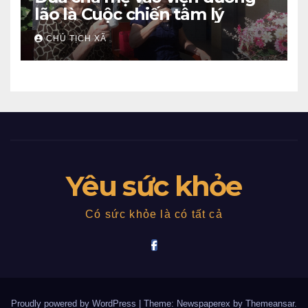
lão là Cuộc chiến tâm lý
CHỦ TỊCH XÃ
Yêu sức khỏe
Có sức khỏe là có tất cả
Proudly powered by WordPress
|
Theme: Newspaperex by
Themeansar
.