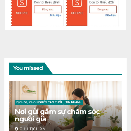
You missed
DỊCH VỤ CHO NGƯỜI CAO TUỔI
TIN NHANH
Nơi gửi gắm sự chăm sóc
người già
CHỦ TỊCH XÃ