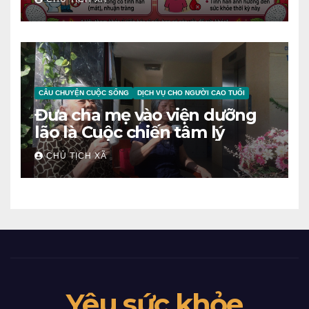
NGƯỜI
CÂU CHUYỆN CUỘC SỐNG
DỊCH VỤ CHO NGƯỜI CAO TUỔI
Đưa cha mẹ vào viện dưỡng
lão là Cuộc chiến tâm lý
CHỦ TỊCH XÃ
Yêu sức khỏe