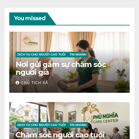
You missed
DỊCH VỤ CHO NGƯỜI CAO TUỔI
TIN NHANH
Nơi gửi gắm sự chăm sóc
người già
CHỦ TỊCH XÃ
DỊCH VỤ CHO NGƯỜI CAO TUỔI
TIN NHANH
Chăm sóc người cao tuổi