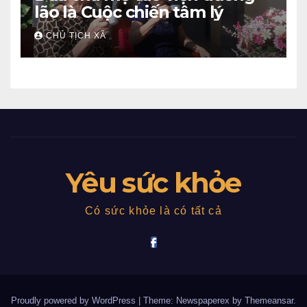
lão là Cuộc chiến tâm lý
CHỦ TỊCH XÃ
Yêu sức khỏe
Có sức khỏe là có tất cả
Proudly powered by WordPress
|
Theme: Newspaperex by
Themeansar
.