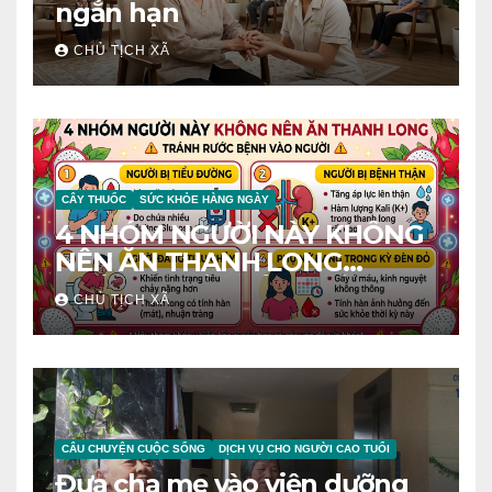
ngắn hạn
CHỦ TỊCH XÃ
CÂY THUỐC
SỨC KHỎE HÀNG NGÀY
4 NHÓM NGƯỜI NÀY KHÔNG
NÊN ĂN THANH LONG
TRÁNH RƯỚC BỆNH VÀO
CHỦ TỊCH XÃ
NGƯỜI
CÂU CHUYỆN CUỘC SỐNG
DỊCH VỤ CHO NGƯỜI CAO TUỔI
Đưa cha mẹ vào viện dưỡng